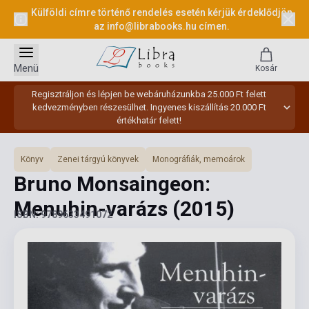
Külföldi címre történő rendelés esetén kérjük érdeklődjön
az
info@librabooks.hu
címen.
Menü
Kosár
Regisztráljon és lépjen be webáruházunkba 25.000 Ft felett
kedvezményben részesülhet. Ingyenes kiszállítás 20.000 Ft
értékhatár felett!
Könyv
Zenei tárgyú könyvek
Monográfiák, memoárok
Bruno Monsaingeon:
Menuhin-varázs
(2015)
ISBN: 9789633491072