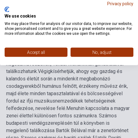
Privacy policy
Nyelv
Magyar
We use cookies
We may place these for analysis of our visitor data, to improve our website,
show personalised content and to give you a great website experience. For
Részletes leírás
Kapcsolódó linkek
Vélemények
more information about the cookies we use open the settings.
A sorozatban korábban megjelent Richter- és Gould-
Accept all
No, adjust
kötetek után most a század emblematikus
hegedűművészének, Yehudi Menuhinnak gondolataival
találkozhatunk.
Végigkísérhetjük, ahogy egy gazdag és
kalandos életút során a mindenkit megbabonázó
csodagyerekből humánus felnőtt, érzékeny művész érik,
majd élete minden tapasztalatával és bölcsességével
fordul az ifjú muzsikusnemzedékek tehetségeinek
felfedezése, nevelése felé.
Menuhin kapcsolata a magyar
zenei élettel különösen fontos számunkra. Számos
budapesti vendégszereplésén túl a könyvben is
megjelenő találkozása Bartók Bélával már a zenetörténet
része. Szoros szakmai és baráti szálak fűzték Doráti