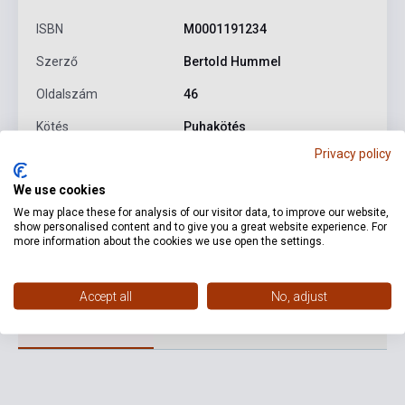
ISBN
M0001191234
Szerző
Bertold Hummel
Oldalszám
46
Kötés
Puhakötés
Privacy policy
Kiadó
SCHOTT MUSIC DISTRIBUTION
We use cookies
Kiadási év
2014
We may place these for analysis of our visitor data, to improve our website,
Formátum
Kotta
show personalised content and to give you a great website experience. For
more information about the cookies we use open the settings.
Nyelv
-
Accept all
No, adjust
Részletes leírás
Kapcsolódó linkek
Vélemények