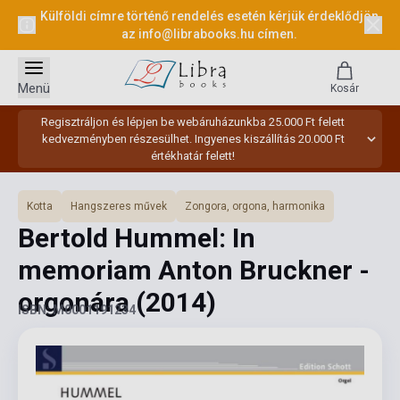
Külföldi címre történő rendelés esetén kérjük érdeklődjön
az
info@librabooks.hu
címen.
Menü
Kosár
Regisztráljon és lépjen be webáruházunkba 25.000 Ft felett
kedvezményben részesülhet. Ingyenes kiszállítás 20.000 Ft
értékhatár felett!
Kotta
Hangszeres művek
Zongora, orgona, harmonika
Bertold Hummel: In
memoriam Anton Bruckner -
orgonára
(2014)
ISBN: M0001191234