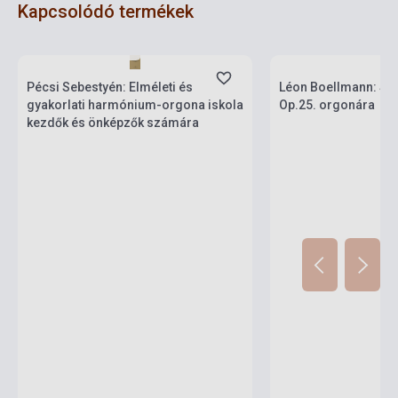
Kapcsolódó termékek
Készlet: 1-10 darab
Készlet: 1-10 darab
Pécsi Sebestyén: Elméleti és
Léon Boellmann: Sui
gyakorlati harmónium-orgona iskola
Op.25. orgonára
kezdők és önképzők számára