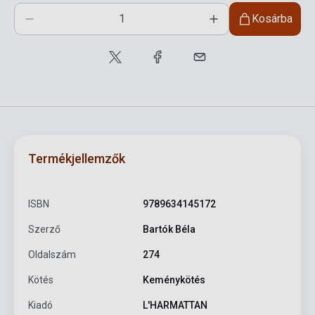
Kosárba
Termékjellemzők
ISBN
9789634145172
Szerző
Bartók Béla
Oldalszám
274
Kötés
Keménykötés
Kiadó
L'HARMATTAN