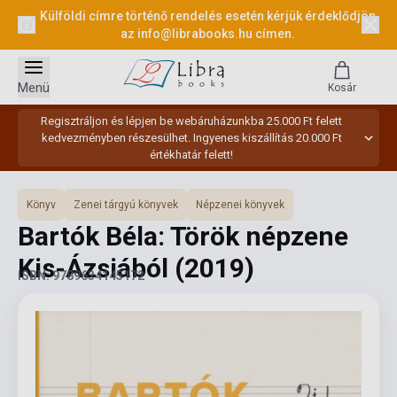
Külföldi címre történő rendelés esetén kérjük érdeklődjön
az
info@librabooks.hu
címen.
Menü
Kosár
Regisztráljon és lépjen be webáruházunkba 25.000 Ft felett
kedvezményben részesülhet. Ingyenes kiszállítás 20.000 Ft
értékhatár felett!
Könyv
Zenei tárgyú könyvek
Népzenei könyvek
Bartók Béla: Török népzene
Kis-Ázsiából
(2019)
ISBN: 9789634145172