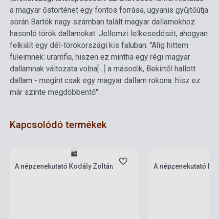
a magyar őstörténet egy fontos forrása, ugyanis gyűjtőútja
során Bartók nagy számban talált magyar dallamokhoz
hasonló török dallamokat. Jellemzi lelkesedését, ahogyan
felkiált egy dél-törökországi kis faluban: "Alig hittem
füleimnek: uramfia, hiszen ez mintha egy régi magyar
dallamnak változata volna[...] a második, Bekirtől hallott
dallam - megint csak egy magyar dallam rokona: hisz ez
már szinte megdöbbentő".
Kapcsolódó termékek
Készlet: 1-10 darab
Készlet: 1-10 darab
A népzenekutató Kodály Zoltán
A népzenekutató Bar