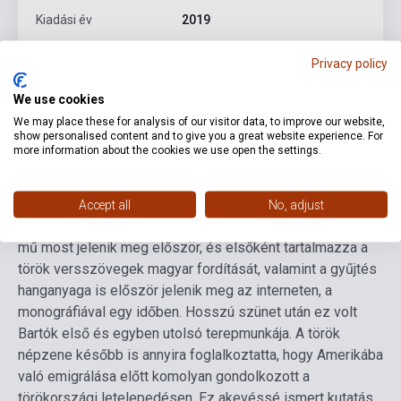
Kiadási év
2019
Formátum
Könyv
Privacy policy
Nyelv
-
We use cookies
We may place these for analysis of our visitor data, to improve our website,
show personalised content and to give you a great website experience. For
Részletes leírás
Kapcsolódó linkek
Vélemények
more information about the cookies we use open the settings.
A kötet Bartók Béla 1936-os kis-ázsiai népzenei
Accept all
No, adjust
gyűjtőútjának eredményeit mutatja be. Magyar nyelven a
mű most jelenik meg először, és elsőként tartalmazza a
török versszövegek magyar fordítását, valamint a gyűjtés
hanganyaga is először jelenik meg az interneten, a
monográfiával egy időben. Hosszú szünet után ez volt
Bartók első és egyben utolsó terepmunkája. A török
népzene később is annyira foglalkoztatta, hogy Amerikába
való emigrálása előtt komolyan gondolkozott a
törökországi letelepedésen.
Ez akevéssé ismert kutatás