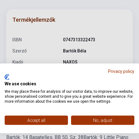
Termékjellemzők
ISBN
0747313322473
Szerző
Bartók Béla
Kiadó
NAXOS
Privacy policy
Kiadási év
2014
We use cookies
Formátum
CD
We may place these for analysis of our visitor data, to improve our website,
Nyelv
-
show personalised content and to give you a great website experience. For
more information about the cookies we use open the settings.
Részletes leírás
Kapcsolódó linkek
Vélemények
Accept all
No, adjust
Bartók: 14 Bagatelles, BB 50, Sz. 38
Bartók: 9 Little Piano