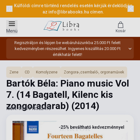
Külföldi címre történő rendelés esetén kérjük érdeklődjön
az
info@librabooks.hu
címen.
Menü
Kosár
Regisztráljon és lépjen be webáruházunkba 25.000 Ft felett
kedvezményben részesülhet. Ingyenes kiszállítás 20.000 Ft
értékhatár felett!
Zene
CD
Komolyzene
Zongora-,csembaló-, orgonaművek
Bartók Béla: Piano music Vol
7. (14 Bagatell, Kilenc kis
zongoradarab)
(2014)
ISBN: 0747313322473
-25% beváltható kedvezménnyel