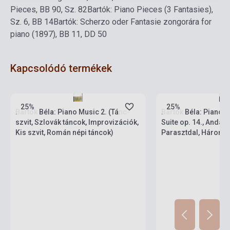
Pieces, BB 90, Sz. 82
Bartók: Piano Pieces (3 Fantasies),
Sz. 6, BB 14
Bartók: Scherzo oder Fantasie zongorára for
piano (1897), BB 11, DD 50
Kapcsolódó termékek
Készlet: 1-10 darab
Készlet: 1-10 darab
25%
25%
Bartók Béla: Piano Music 2. (Tánc-
Bartók Béla: Piano M
szvit, Szlovák táncok, Improvizációk,
Suite op. 14., Andan
Kis szvit, Román népi táncok)
Parasztdal, Három 
népdal