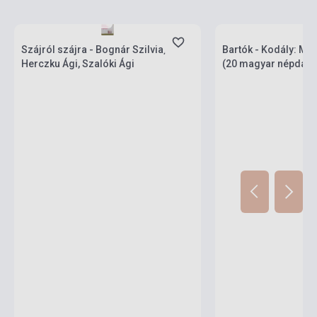
Készlet: 1-10 darab
Készlet: 1-10 darab
Szájról szájra - Bognár Szilvia,
Bartók - Kodály: Ma
Herczku Ági, Szalóki Ági
(20 magyar népdal)