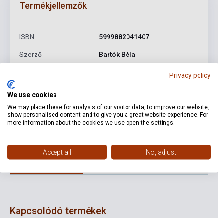
Termékjellemzők
ISBN
5999882041407
Szerző
Bartók Béla
Kiadó
HAGYOMÁNYOK HÁZA
Privacy policy
Kiadási év
2007
We use cookies
Formátum
CD
We may place these for analysis of our visitor data, to improve our website,
show personalised content and to give you a great website experience. For
more information about the cookies we use open the settings.
Nyelv
-
Accept all
No, adjust
Részletes leírás
Kapcsolódó linkek
Vélemények
Kapcsolódó termékek