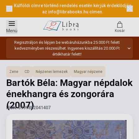
Külföldi címre történő rendelés esetén kérjük érdeklődjön
az
info@librabooks.hu
címen.
Menü
Kosár
Regisztráljon és lépjen be webáruházunkba 25.000 Ft felett
kedvezményben részesülhet. Ingyenes kiszállítás 20.000 Ft
értékhatár felett!
Zene
CD
Népzenei lemezek
Magyar népzene
Bartók Béla: Magyar népdalok
énekhangra és zongorára
(2007)
ISBN: 5999882041407