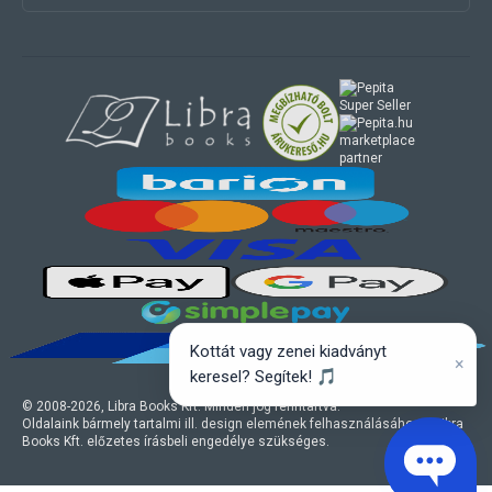
marketplace
partner
Kottát vagy zenei kiadványt
×
keresel? Segítek! 🎵
© 2008-
2026
, Libra Books Kft. Minden jog fenntartva.
Oldalaink bármely tartalmi ill. design elemének felhasználásához a Libra
Books Kft. előzetes írásbeli engedélye szükséges.