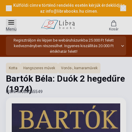
Külföldi címre történő rendelés esetén kérjük érdeklődjön
az
info@librabooks.hu
címen.
Menü
Kosár
Regisztráljon és lépjen be webáruházunkba 25.000 Ft felett
kedvezményben részesülhet. Ingyenes kiszállítás 20.000 Ft
értékhatár felett!
Kotta
Hangszeres művek
Vonós-, kamaraművek
Bartók Béla: Duók 2 hegedűre
(1974)
ISBN: M080065549