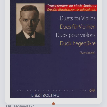
ISBN: M080065549