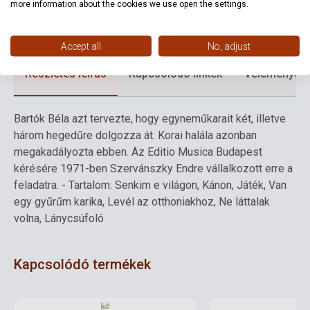
Formátum
Kotta
more information about the cookies we use open the settings.
Nyelv
-
Accept all
No, adjust
Részletes leírás
Kapcsolódó linkek
Vélemények
Bartók Béla azt tervezte, hogy egyneműkarait két, illetve
három hegedűre dolgozza át. Korai halála azonban
megakadályozta ebben. Az Editio Musica Budapest
kérésére 1971-ben Szervánszky Endre vállalkozott erre a
feladatra. - Tartalom: Senkim e világon, Kánon, Játék, Van
egy gyűrűm karika, Levél az otthoniakhoz, Ne láttalak
volna, Lánycsúfoló
Kapcsolódó termékek
Készlet: 1-10 darab
Készlet: 1-10 darab