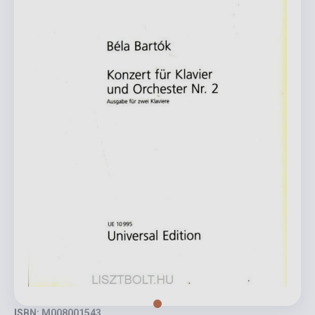
ISBN: M008001543