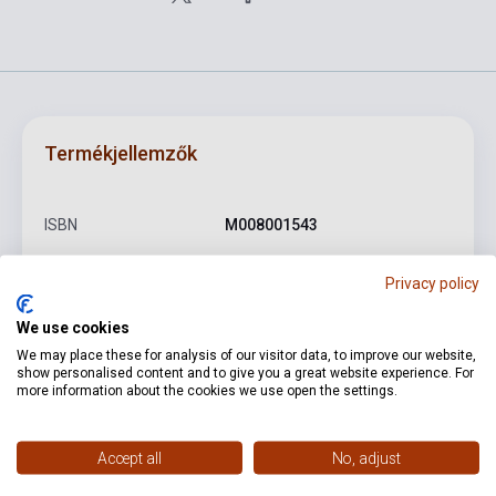
Termékjellemzők
ISBN
M008001543
Szerző
Bartók Béla
Privacy policy
Oldalszám
85
We use cookies
Kötés
Puhakötés
We may place these for analysis of our visitor data, to improve our website,
show personalised content and to give you a great website experience. For
Kiadó
UNIVERSAL
more information about the cookies we use open the settings.
Kiadási év
1941
Accept all
No, adjust
Formátum
Kotta