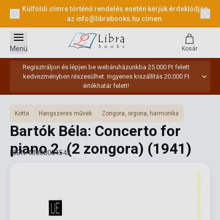
Külföldi címre történő rendelés esetén kérjük érdeklődjön
az
info@librabooks.hu
címen.
Menü
Kosár
Regisztráljon és lépjen be webáruházunkba 25.000 Ft felett
kedvezményben részesülhet. Ingyenes kiszállítás 20.000 Ft
értékhatár felett!
Kotta
Hangszeres művek
Zongora, orgona, harmonika
Bartók Béla: Concerto for
piano 2. (2 zongora)
(1941)
ISBN: M008001543