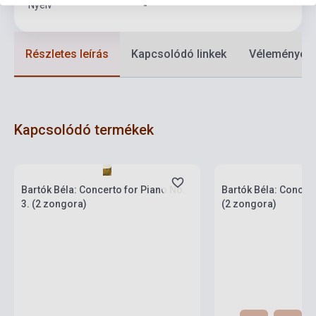
Nyelv
-
Részletes leírás
Kapcsolódó linkek
Vélemények
Kapcsolódó termékek
Boltunkban pillanatny
Készlet: 1-10 darab
várható beszerzési id
Bartók Béla: Concerto for Piano No.
Bartók Béla: Concert
3. (2 zongora)
(2 zongora)