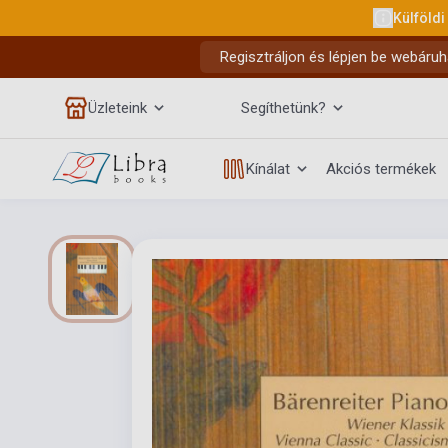
Külföldi
Regisztráljon és lépjen be webáruh
Üzleteink
Segíthetünk?
Kínálat
Akciós termékek