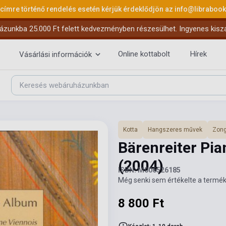
 címre történő rendelés esetén kérjük érdeklődjön az
info@libraboo
ázunkba 25.000 Ft felett kedvezményben részesülhet. Ingyenes kiszáll
Online kottabolt
Hírek
Vásárlási információk
Kotta
Hangszeres művek
Zong
Bärenreiter Pia
(2004)
ISBN: M006526185
Még senki sem értékelte a termék
8 800 Ft