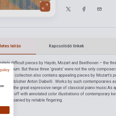
etes leírás
Kapcsolódó linkek
ately difficult pieces by Haydn, Mozart and Beethoven – the thre
 this album. But these three ’greats’ were not the only compose
 policy
ngly, our collection also contains appealing pieces by Mozart
ser-publisher Anton Diabelli . Works by such contemporaries a
how
nists to the great expressive range of classical piano music.
As a
rounded off with annotated color illustrations of contemporary key
accompanied by reliable fingering.