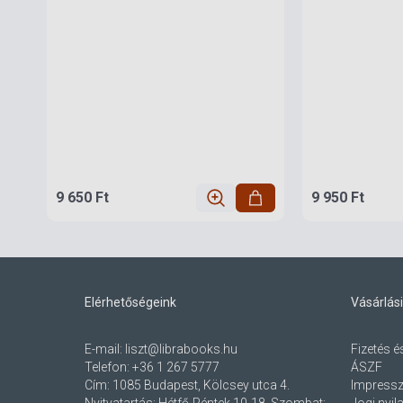
9 650 Ft
9 950 Ft
Elérhetőségeink
Vásárlási
E-mail:
liszt@librabooks.hu
Fizetés é
Telefon:
+36 1 267 5777
ÁSZF
Cím:
1085 Budapest, Kölcsey utca 4.
Impress