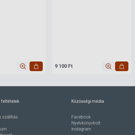
9 100 Ft
 feltételek
Közösségi média
s szállítás
Facebook
Nyelvkönyvbolt
zum
Instagram