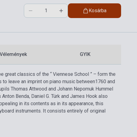
Kosárba
Vélemények
GYIK
e great classics of the “ Viennese School ” – form the
rs to leave an imprint on piano music between1760 and
’s pupils Thomas Attwood and Johann Nepomuk Hummel
s Anton Benda, Daniel G. Türk and James Hook also
ppealing in its contents as in its appearance, this
board instruments. It consists entirely of original