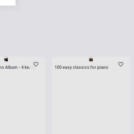
Boltunkban pillanatnyilag nem kapható,
rab
várható beszerzési idő egy hét
lbum - 4 kezes
100 easy classics for piano