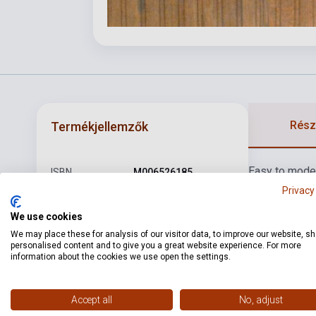
Részl
Termékjellemzők
Easy to moder
ISBN
M006526185
main focus of
Privacy
Szerző
Michael Töpel szerk.
1827.
Accordi
We use cookies
and the compo
Oldalszám
52
We may place these for analysis of our visitor data, to improve our website, s
introduce pia
personalised content and to give you a great website experience. For more
Kötés
Puhakötés
collection is 
information about the cookies we use open the settings.
compositions 
Kiadó
BÄRENREITER
Kiadási év
2004
Accept all
No, adjust