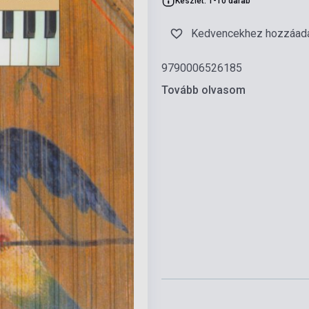
Készlet: 1-10 darab
Kedvencekhez hozzáad
9790006526185
Tovább olvasom