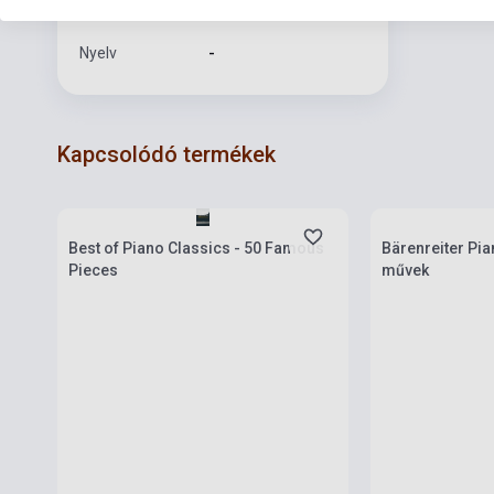
Formátum
Kotta
Nyelv
-
Kapcsolódó termékek
Készlet: 1-10 darab
Készlet: 1-10 da
Best of Piano Classics - 50 Famous
Bärenreiter Piano A
Pieces
művek