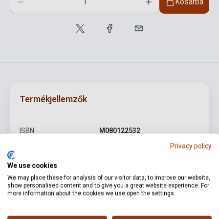
Kosárba
Termékjellemzők
ISBN
M080122532
Privacy policy
Balázs Oszkár,Zempléni
Szerző
László
We use cookies
Oldalszám
40
We may place these for analysis of our visitor data, to improve our website,
show personalised content and to give you a great website experience. For
Kötés
Puhakötés
more information about the cookies we use open the settings.
Kiadó
EMB