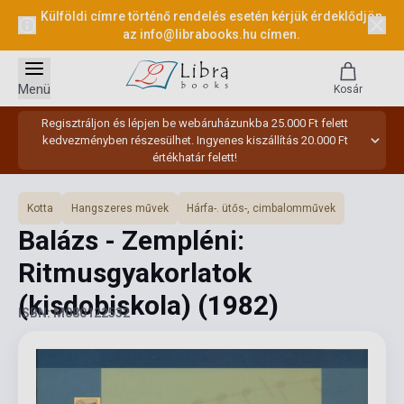
Külföldi címre történő rendelés esetén kérjük érdeklődjön
az
info@librabooks.hu
címen.
Menü
Kosár
Regisztráljon és lépjen be webáruházunkba 25.000 Ft felett
kedvezményben részesülhet. Ingyenes kiszállítás 20.000 Ft
értékhatár felett!
Kotta
Hangszeres művek
Hárfa-. ütős-, cimbalomművek
Balázs - Zempléni:
Ritmusgyakorlatok
(kisdobiskola)
(1982)
ISBN: M080122532