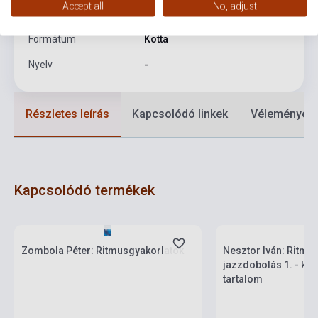
Accept all
No, adjust
Kiadási év
1982
Formátum
Kotta
Nyelv
-
Részletes leírás
Kapcsolódó linkek
Vélemények
Kapcsolódó termékek
Készlet: 1-10 darab
Készlet: 1-10 darab
Zombola Péter: Ritmusgyakorlatok
Nesztor Iván: Ritmus
jazzdobolás 1. - kot
tartalom