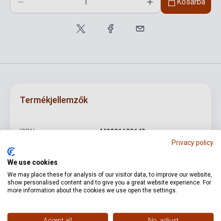
Kosárba
Termékjellemzők
ISBN
M0801680143
Privacy policy
Szerző
Ari-Bencses Anikó
We use cookies
Oldalszám
19
We may place these for analysis of our visitor data, to improve our website,
show personalised content and to give you a great website experience. For
Kötés
Puhakötés
more information about the cookies we use open the settings.
Kiadó
SZERZŐI KIADÁS
Accept all
No, adjust
Kiadási év
2021