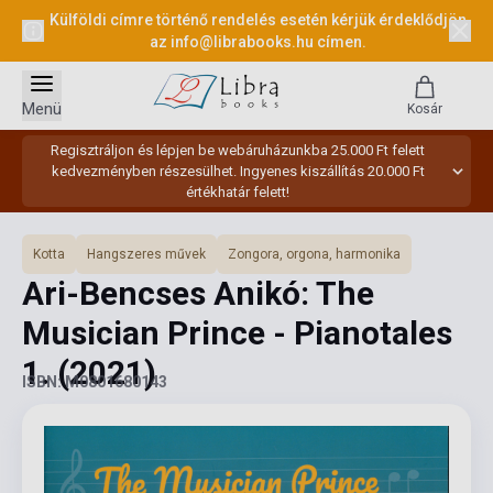
Külföldi címre történő rendelés esetén kérjük érdeklődjön
az
info@librabooks.hu
címen.
Menü
Kosár
Regisztráljon és lépjen be webáruházunkba 25.000 Ft felett
kedvezményben részesülhet. Ingyenes kiszállítás 20.000 Ft
értékhatár felett!
Kotta
Hangszeres művek
Zongora, orgona, harmonika
Ari-Bencses Anikó: The
Musician Prince - Pianotales
1.
(2021)
ISBN: M0801680143