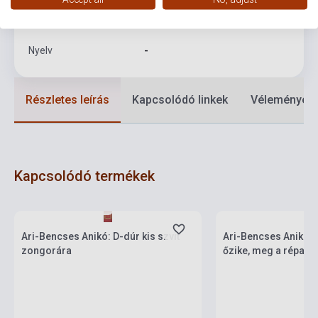
Formátum
Kotta
Nyelv
-
Részletes leírás
Kapcsolódó linkek
Vélemények
Kapcsolódó termékek
Készlet: 1-10 darab
Készlet: 1-10 darab
Ari-Bencses Anikó: D-dúr kis szvit
Ari-Bencses Anikó: A
zongorára
őzike, meg a répa -