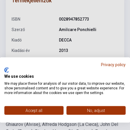
Termékjellemzők
ISBN
0028947852773
Szerző
Amilcare Ponchielli
Kiadó
DECCA
Kiadási év
2013
Formátum
CD
Privacy policy
Nyelv
-
We use cookies
We may place these for analysis of our visitor data, to improve our website,
show personalised content and to give you a great website experience. For
Részletes leírás
Kapcsolódó linkek
Vélemények
more information about the cookies we use open the settings.
Montserrat Caballé (Gioconda), Luciano Pavarotti (Enzo),
Accept all
No, adjust
Agnes Baltsa (Laura), Sherrill Milnes (Barnaba), Nicolai
Ghiaurov (Alvise), Alfreda Hodgson (La Cieca), John Del