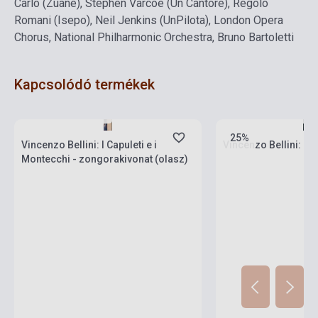
Carlo (Zuane), Stephen Varcoe (Un Cantore), Regolo
Romani (Isepo), Neil Jenkins (UnPilota), London Opera
Chorus, National Philharmonic Orchestra, Bruno Bartoletti
Kapcsolódó termékek
Készlet: 1-10 darab
Készlet: 1-10 darab
25%
Vincenzo Bellini: I Capuleti e i
Vincenzo Bellini: No
Montecchi - zongorakivonat (olasz)