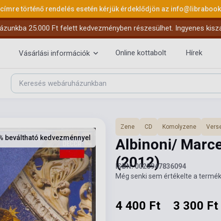
 címre történő rendelés esetén kérjük érdeklődjön az
info@libraboo
ázunkba 25.000 Ft felett kedvezményben részesülhet. Ingyenes kiszáll
Online kottabolt
Hírek
Vásárlási információk
Zene
CD
Komolyzene
Vers
% beváltható kedvezménnyel
Albinoni/ Marce
(2012)
ISBN: 0028947836094
Még senki sem értékelte a termék
4 400 Ft
3 300 Ft