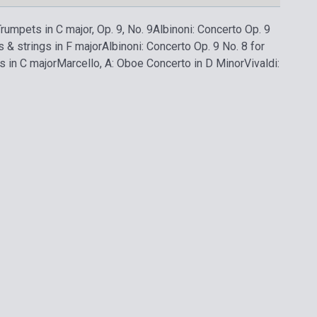
Trumpets in C major, Op. 9, No. 9
Albinoni: Concerto Op. 9
 & strings in F major
Albinoni: Concerto Op. 9 No. 8 for
s in C major
Marcello, A: Oboe Concerto in D Minor
Vivaldi: