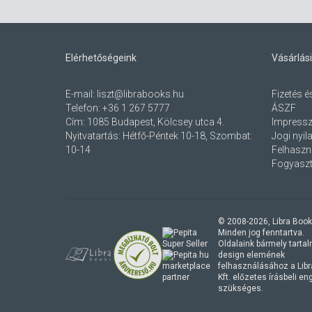
Elérhetőségeink
Vásárlási
E-mail:
liszt@librabooks.hu
Fizetés é
Telefon:
+36 1 267 5777
ÁSZF
Cím:
1085 Budapest, Kölcsey utca 4.
Impress
Nyitvatartás: Hétfő-Péntek 10-18, Szombat:
Jogi nyil
10-14
Felhaszná
Fogyaszt
© 2008-
2026
, Libra Book
Minden jog fenntartva.
Oldalaink bármely tartalmi
design elemének
marketplace
felhasználásához a Lib
partner
Kft. előzetes írásbeli e
szükséges.