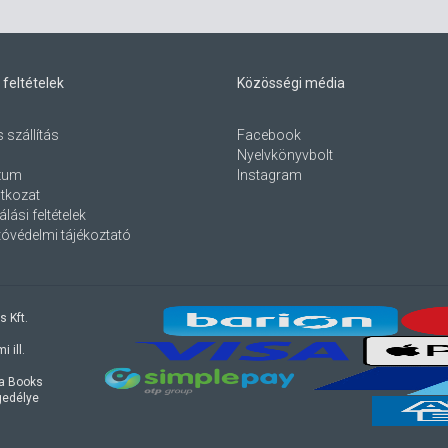
 feltételek
Közösségi média
s szállítás
Facebook
Nyelvkönyvbolt
zum
Instagram
atkozat
lási feltételek
óvédelmi tájékoztató
s Kft.
 ill.
ra Books
ngedélye