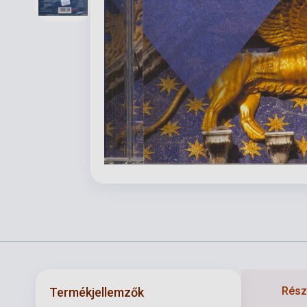
Részl
Termékjellemzők