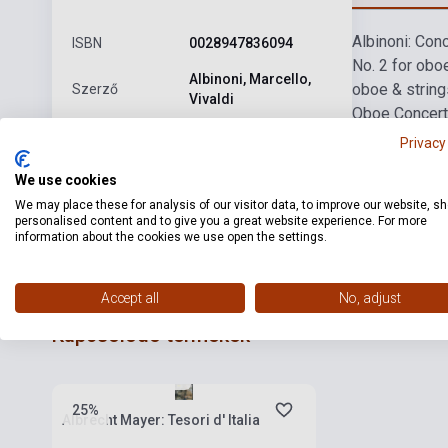
Albinoni: Conc
ISBN
0028947836094
No. 2 for obo
Albinoni, Marcello,
oboe & string
Szerző
Vivaldi
Oboe Concert
Kiadó
DECCA
Privacy
Kiadási év
2012
We use cookies
We may place these for analysis of our visitor data, to improve our website, s
Formátum
CD
personalised content and to give you a great website experience. For more
information about the cookies we use open the settings.
Nyelv
-
Accept all
No, adjust
Kapcsolódó termékek
Készlet: 1-10 darab
25%
Albrecht Mayer: Tesori d' Italia