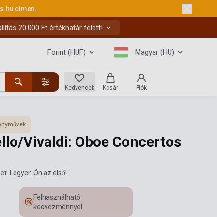
ks.hu
címen.
ítás 20.000 Ft értékhatár felett!
Forint (HUF)
Magyar (HU)
Kedvencek
Kosár
Fiók
enyművek
llo/Vivaldi: Oboe Concertos
et. Legyen Ön az első!
Felhasználható
kedvezménnyel