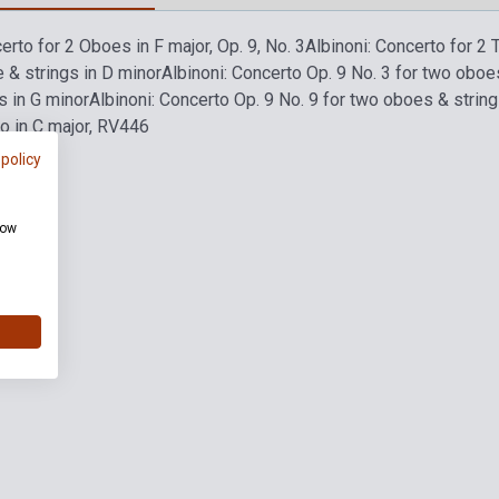
erto for 2 Oboes in F major, Op. 9, No. 3
Albinoni: Concerto for 2 
e & strings in D minor
Albinoni: Concerto Op. 9 No. 3 for two oboes
s in G minor
Albinoni: Concerto Op. 9 No. 9 for two oboes & string
o in C major, RV446
 policy
how