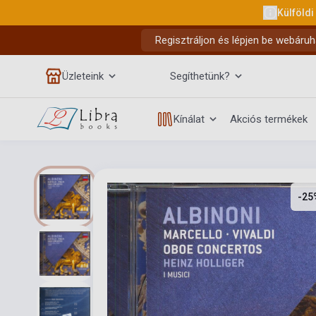
Külföldi
Regisztráljon és lépjen be webáruh
Üzleteink
Segíthetünk?
Kínálat
Akciós termékek
-25