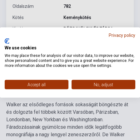
Oldalszám
782
Kötés
Keménykötés
Kiadó
RÓZSAVÖLGYI ÉS TÁRSA
Privacy policy
Kiadási év
2020
We use cookies
Formátum
Könyv
We may place these for analysis of our visitor data, to improve our website,
show personalised content and to give you a great website experience. For
Nyelv
Magyar
more information about the cookies we use open the settings.
Részletes leírás
Kapcsolódó linkek
Vélemények
Accept all
No, adjust
Walker az elsődleges források sokaságát böngészte át
és dolgozta fel többek között Varsóban, Párizsban,
Londonban, New Yorkban és Washingtonban.
Fáradozásainak gyümölcse minden idők legátfogóbb
monográfiája a nagy lengyel zeneszerzőről. De Walker