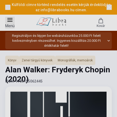
Külföldi címre történő rendelés esetén kérjük érdeklődjön
az
info@librabooks.hu
címen.
Menü
Kosár
Regisztráljon és lépjen be webáruházunkba 25.000 Ft felett
kedvezményben részesülhet. Ingyenes kiszállítás 20.000 Ft
értékhatár felett!
Könyv
Zenei tárgyú könyvek
Monográfiák, memoárok
Alan Walker: Fryderyk Chopin
(2020)
ISBN: 9786155062445