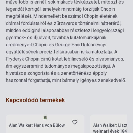
műve több is ennél: sok makacs tévképzetet, mítoszt és
legendát korrigál, amelyek mindmáig torzítják Chopin
megítélését. Mindemellett beszámol Chopin életének
drámai fordulatairól és zűrzavaros történelmi hátteréről,
minden eddiginél alaposabban részletezi lengyelországi
gyermek- és ifjúéveit, továbbá kutatómunkájának
eredményeit Chopin és George Sand kilencévnyi
együttélésének precíz feltárásában is kamatoztatja. A
Fryderyk Chopin című kötet lebilincselő és olvasmányos,
ám egyszersmind tudományos megalapozottságú. A
hivatásos zongorista és a zenetörténész éppoly
haszonnal forgathatja, mint bármely igényes zenekedvelő.
Kapcsolódó termékek
Készlet: 1-10 darab
Készlet: 1-10 darab
Alan Walker: Hans von Bülow
Alan Walker: Liszt Ferenc
weimari évek 1848-