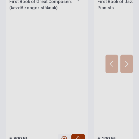
First Book of Great Composers
First Book of Jazz -
(kezdő zongoristáknak)
Pianists
5 800 Ft
5 100 Ft