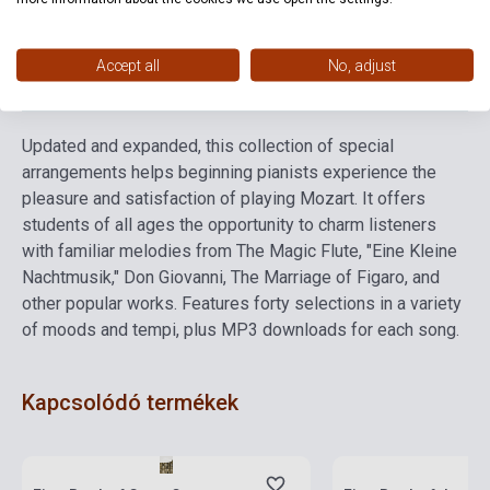
Accept all
No, adjust
Részletes leírás
Kapcsolódó linkek
Vélemények
Updated and expanded, this collection of special
arrangements helps beginning pianists experience the
pleasure and satisfaction of playing Mozart. It offers
students of all ages the opportunity to charm listeners
with familiar melodies from The Magic Flute, "Eine Kleine
Nachtmusik," Don Giovanni, The Marriage of Figaro, and
other popular works. Features forty selections in a variety
of moods and tempi, plus MP3 downloads for each song.
Kapcsolódó termékek
Készlet: 1-10 darab
Készlet: 1-10 darab