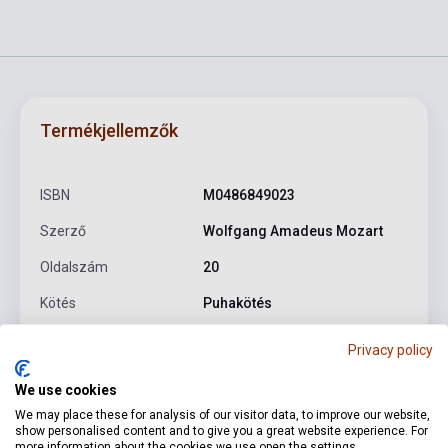
Termékjellemzők
ISBN
M0486849023
Szerző
Wolfgang Amadeus Mozart
Oldalszám
20
Kötés
Puhakötés
Kiadó
DOVER PUBLICATIONS
Privacy policy
Kiadási év
2021
We use cookies
Formátum
Kotta
We may place these for analysis of our visitor data, to improve our website,
show personalised content and to give you a great website experience. For
more information about the cookies we use open the settings.
Nyelv
-