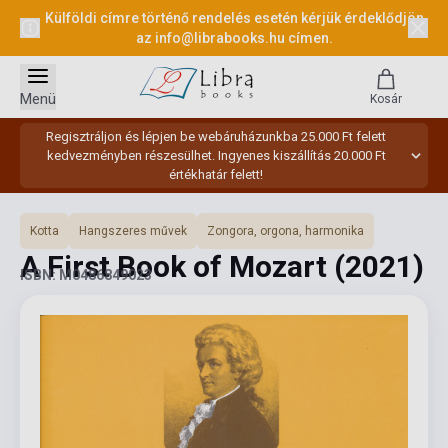
Külföldi címre történő rendelés esetén kérjük érdeklődjön
az
info@librabooks.hu
címen.
Menü
Kosár
Regisztráljon és lépjen be webáruházunkba 25.000 Ft felett
kedvezményben részesülhet. Ingyenes kiszállítás 20.000 Ft
értékhatár felett!
Kotta
Hangszeres művek
Zongora, orgona, harmonika
A First Book of Mozart
(2021)
ISBN: M0486849023