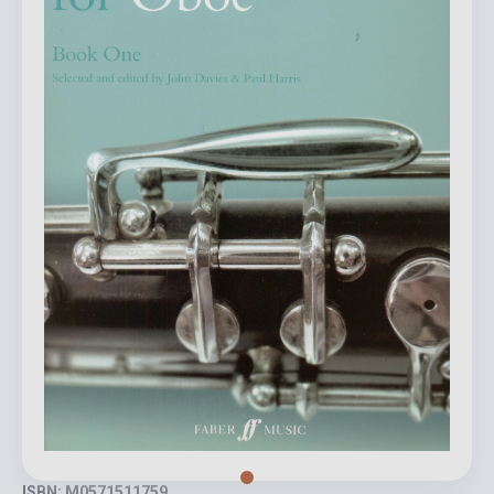
ISBN: M0571511759