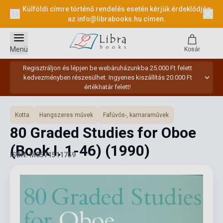
Külföldi címre történő rendelés esetén kérjük érdeklődjön
az
info@librabooks.hu
címen.
Menü
Kosár
Regisztráljon és lépjen be webáruházunkba 25.000 Ft felett
kedvezményben részesülhet. Ingyenes kiszállítás 20.000 Ft
értékhatár felett!
Kotta
Hangszeres művek
Fafúvós-, kamaraművek
80 Graded Studies for Oboe
(Book I. 1-46)
(1990)
ISBN: M0571511759