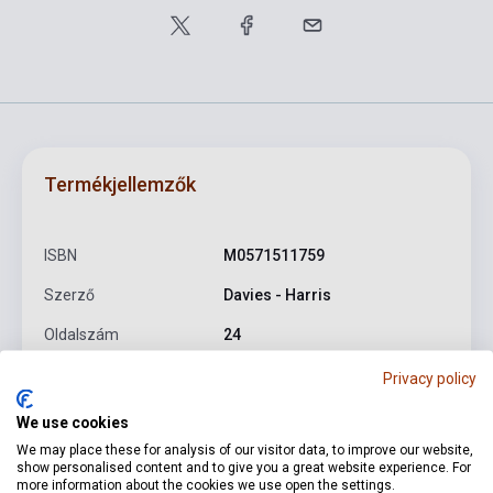
Termékjellemzők
ISBN
M0571511759
Szerző
Davies - Harris
Oldalszám
24
Kötés
Puhakötés
Privacy policy
Kiadó
FABER MUSIC
We use cookies
We may place these for analysis of our visitor data, to improve our website,
Kiadási év
1990
show personalised content and to give you a great website experience. For
more information about the cookies we use open the settings.