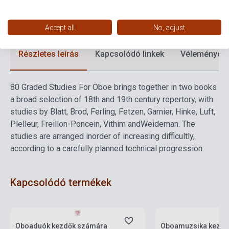
Formátum
Kotta
Nyelv
-
Accept all
No, adjust
Részletes leírás
Kapcsolódó linkek
Vélemények
80 Graded Studies For Oboe brings together in two books
a broad selection of 18th and 19th century repertory, with
studies by Blatt, Brod, Ferling, Fetzen, Garnier, Hinke, Luft,
Plelleur, Freillon-Poncein, Vithim andWeideman. The
studies are arranged inorder of increasing difficultly,
according to a carefully planned technical progression.
Kapcsolódó termékek
Készlet: 1-10 darab
Készlet: 1-10 darab
Oboaduók kezdők számára
Oboamuzsika kezdő