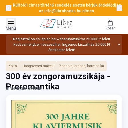
Külföldi címre történő rendelés esetén kérjük érdeklődjön
az
info@librabooks.hu
címen.
Menü
Kosár
Regisztráljon és lépjen be webáruházunkba 25.000 Ft felett
kedvezményben részesülhet. Ingyenes kiszállítás 20.000 Ft
értékhatár felett!
Kotta
Hangszeres művek
Zongora, orgona, harmonika
300 év zongoramuzsikája -
Preromantika
ISBN: M080079768