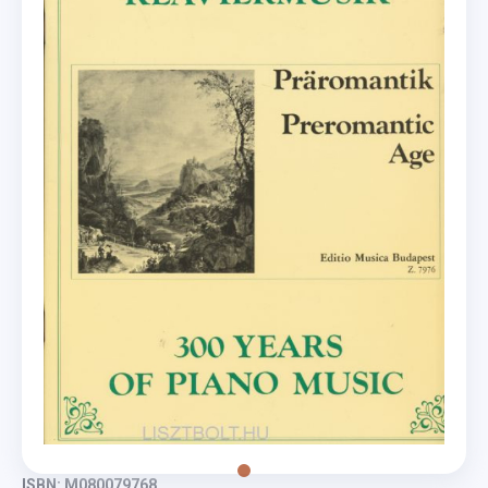
ISBN: M080079768