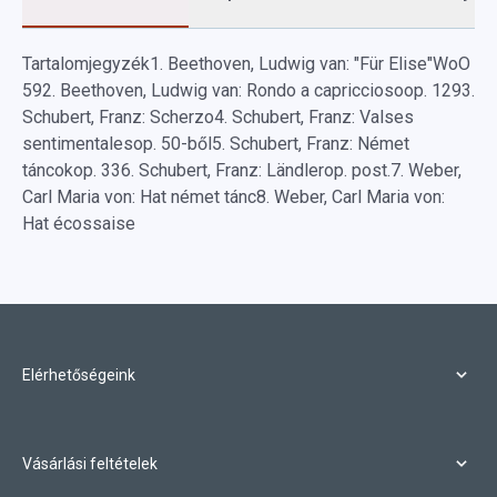
Tartalomjegyzék
1.
Beethoven, Ludwig van: "Für Elise"
WoO
59
2.
Beethoven, Ludwig van: Rondo a capriccioso
op. 129
3.
Schubert, Franz: Scherzo
4.
Schubert, Franz: Valses
sentimentales
op. 50-ből
5.
Schubert, Franz: Német
táncok
op. 33
6.
Schubert, Franz: Ländler
op. post.
7.
Weber,
Carl Maria von: Hat német tánc
8.
Weber, Carl Maria von:
Hat écossaise
Elérhetőségeink
Vásárlási feltételek