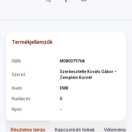
Termékjellemzők
ISBN
M080079768
Szerkesztette Kováts Gábor –
Szerző
Zempléni Kornél
Kiadó
EMB
Kiadási év
0
Nyelv
-
Részletes leírás
Kapcsolódó linkek
Vélemények