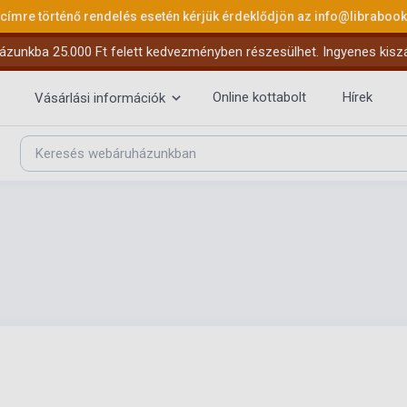
 címre történő rendelés esetén kérjük érdeklődjön az
info@libraboo
ázunkba 25.000 Ft felett kedvezményben részesülhet. Ingyenes kiszáll
Online kottabolt
Hírek
Vásárlási információk