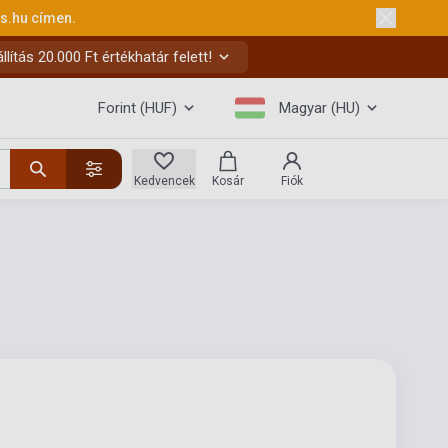
ks.hu
címen.
ítás 20.000 Ft értékhatár felett!
Forint (HUF)
Magyar (HU)
Kedvencek
Kosár
Fiók