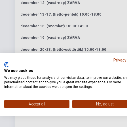
december 12. (vasárnap) ZÁRVA
december 13-17. (hétfő-péntek) 10:00-18:00
december 18. (szombat) 10:00-14:00
december 19. (vasárnap) ZÁRVA
december 20-23. (hétfő-csütörtök) 10:00-18:00
Privacy
december 24-26. (péntek-hétfő) ZÁRVA
We use cookies
december 27 - január 2. LELTÁR MIATT ZÁRVA
We may place these for analysis of our visitor data, to improve our website, s
personalised content and to give you a great website experience. For more
(Leltár alatt a
kiszállítással kért
webrendeléseket teljesítjü
information about the cookies we use open the settings.
nyitás: 2022. január 3. (hétfő) 10:00
Accept all
No, adjust