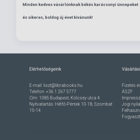
Minden kedves vásárlónknak békés karácsonyi ünnepeket
és sikeres, boldog új évet kívánunk!
Elérhetőségeink
Vásárlási
E-mail:
liszt@librabooks.hu
Fizetés é
Telefon:
+36 1 267 5777
ÁSZF
Cím:
1085 Budapest, Kölcsey utca 4.
Impress
Nyitvatartás: Hétfő-Péntek 10-18, Szombat:
Jogi nyil
10-14
Felhaszná
Fogyaszt