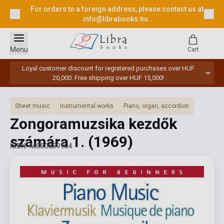
For orders to a foreign address, please contact us at
info@librabooks.hu
.
Menu
Cart
Loyal customer discount for registered purchases over HUF
20,000. Free shipping over HUF 15,000!
Sheet music
Instrumental works
Piano, organ, accordion
Zongoramuzsika kezdők
számára 1.
(1969)
ISBN: M080059104