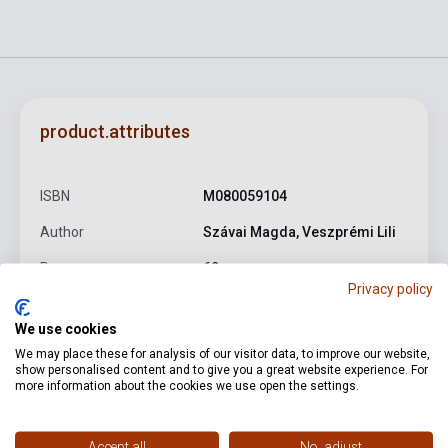
product.attributes
ISBN
M080059104
Author
Szávai Magda, Veszprémi Lili
Pages
60
Privacy policy
Binding
Soft cover
We use cookies
Publisher
EMB
We may place these for analysis of our visitor data, to improve our website,
show personalised content and to give you a great website experience. For
Date of publication
1969
more information about the cookies we use open the settings.
Format
Sheet Music
Accept all
No, adjust
Language
-