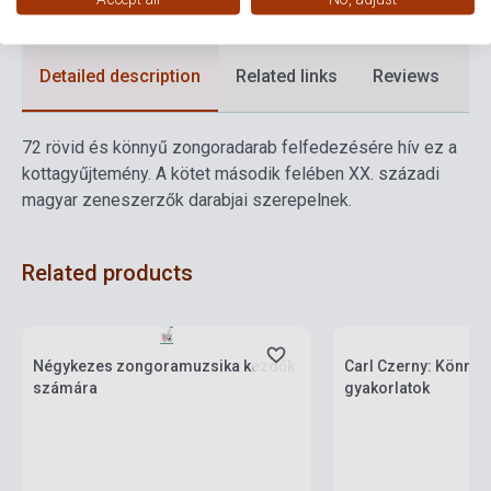
Detailed description
Related links
Reviews
F
72 rövid és könnyű zongoradarab felfedezésére hív ez a
kottagyűjtemény. A kötet második felében XX. századi
magyar zeneszerzők darabjai szerepelnek.
Related products
Stock: 1-10 copies
Stock: 11-100 copies
Négykezes zongoramuzsika kezdők
Carl Czerny: Könnyű technikai
számára
gyakorlatok