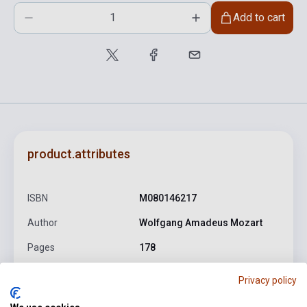
Add to cart
product.attributes
ISBN
M080146217
Author
Wolfgang Amadeus Mozart
Pages
178
Binding
Soft cover
Privacy policy
Publisher
EMB