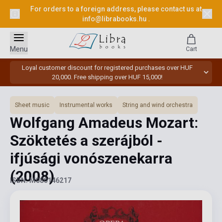
For orders to a foreign address, please contact us at
info@librabooks.hu
.
Menu
Cart
Loyal customer discount for registered purchases over HUF
20,000. Free shipping over HUF 15,000!
Sheet music
Instrumental works
String and wind orchestra
Wolfgang Amadeus Mozart:
Szöktetés a szerájból -
ifjúsági vonószenekarra
(2008)
ISBN: M080146217