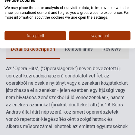
We use cookies
Date of publication
2008
We may place these for analysis of our visitor data, to improve our website,
show personalised content and to give you a great website experience. For
Format
Sheet Music
more information about the cookies we use open the settings.
Language
-
Accept all
No, adjust
Detailed description
Related links
Reviews
F
Az "Opera Hits", ("Operaslágerek") néven bevezetett új
sorozat közreadója újszerű gondolatot vet fel: az
operákból ne csak a nyitányt vagy a zenekari közjátékokat
játszhassa el a zenekar - jelen esetben egy ifjúsági vagy
nem hivatásos zenészekből álló vonószenekar -, hanem
az énekes számokat (áriákat, duetteket stb.) is” A Soós
András által átírt népszerű, közismert operarészletek
vonzó repertoár-kiegészítésként szolgálhatnak és
sikeres műsorszámai lehetnek az említett együtteseknek.