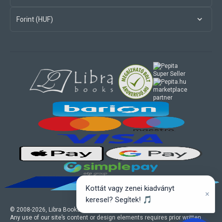
Forint (HUF)
marketplace
partner
Kottát vagy zenei kiadványt
×
keresel? Segítek! 🎵
© 2008-
2026
, Libra Books Ltd. All rights reserved.
Any use of our site’s content or design elements requires prior written