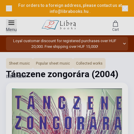
For orders to a foreign address, please contact us at
info@librabooks.hu
.
Menu
Cart
Loyal customer discount for registered purchases over HUF
20,000. Free shipping over HUF 15,000!
Sheet music
Popular sheet music
Collected works
Tánczene zongorára
(2004)
ISBN: M47