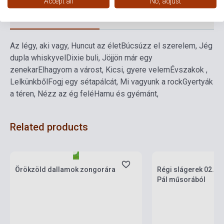
Accept all
No, adjust
Detailed description
Related links
Reviews
F
Az légy, aki vagy, Huncut az élet
Búcsúzz el szerelem, Jég
dupla whiskyvel
Dixie buli, Jöjjön már egy
zenekar
Elhagyom a várost, Kicsi, gyere velem
Évszakok ,
Lelkünkből
Fogj egy sétapálcát, Mi vagyunk a rock
Gyertyák
a téren, Nézz az ég felé
Hamu és gyémánt,
Related products
Stock: 1-10 copies
Stock: 1-10 copies
Örökzöld dallamok zongorára
Régi slágerek 02. V
Pál műsorából