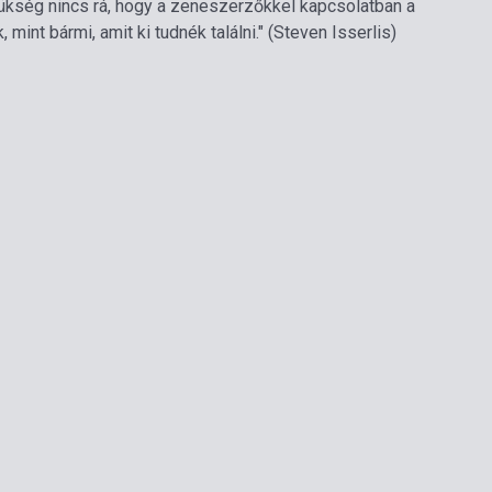
kség nincs rá, hogy a zeneszerzőkkel kapcsolatban a
nt bármi, amit ki tudnék találni." (Steven Isserlis)