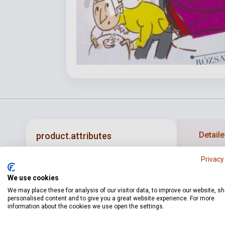
Detaile
product.attributes
Privacy
Talán ismered
ISBN
9786155062261
We use cookies
egymással, é
Author
Steven Isserlis
Nos, ez volt 
We may place these for analysis of our visitor data, to improve our website, s
personalised content and to give you a great website experience. For more
találkozhatta
Binding
Soft cover
information about the cookies we use open the settings.
mindig csodál
RÓZSAVÖLGYI ÉS