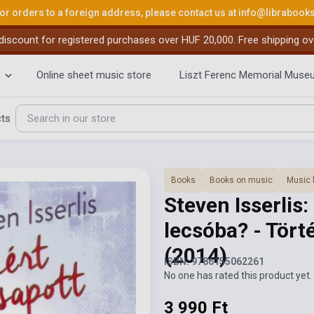
or orders to a foreign address, please contact us at
info@librabook
iscount for registered purchases over HUF 20,000. Free shipping ov
Online sheet music store
Liszt Ferenc Memorial Muse
cts
Books
Books on music
Music 
Steven Isserlis
lecsóba? - Tört
(2014)
ISBN: 9786155062261
No one has rated this product yet. 
3 990 Ft