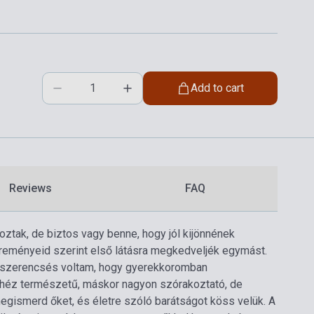
Add to cart
Reviews
FAQ
oztak, de biztos vagy benne, hogy jól kijönnének
reményeid szerint első látásra megkedveljék egymást.
ég szerencsés voltam, hogy gyerekkoromban
 nehéz természetű, máskor nagyon szórakoztató, de
egismerd őket, és életre szóló barátságot köss velük. A