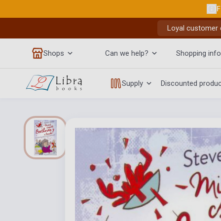
F
Loyal customer d
Shops
Can we help?
Shopping info
Supply
Discounted produ