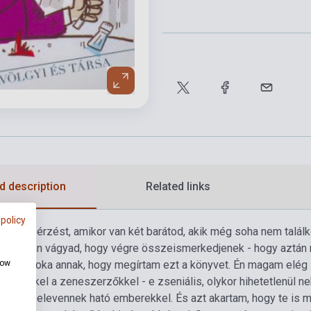
d description
Related links
 policy
 azt az érzést, amikor van két barátod, akik még soha nem találk
s minden vágyad, hogy végre összeismerkedjenek - hogy aztán 
az igazi oka annak, hogy megírtam ezt a könyvet. Én magam el
how
m" ezekkel a zeneszerzőkkel - e zseniális, olykor hihetetlenül
atosan elevennek ható emberekkel. És azt akartam, hogy te is m