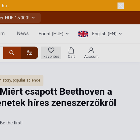
s.hu
.
er HUF 15,000!
um
News
Forint (HUF)
English (EN)
Favorites
Cart
Account
history, popular science
: Miért csapott Beethoven a
énetek híres zeneszerzőkről
Be the first!