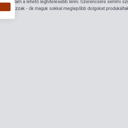
próbáltam a lehető leghitelesebb lenni. Szerencsére semmi szü
agyatkozzak - ők maguk sokkal meglepőbb dolgokat produkáltak, mi