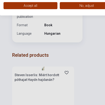
könyvben meg
Publisher
TÁRSA
Accept all
No, adjust
fantáziámra h
Date of
2014
publication
Format
Book
Language
Hungarian
Related products
Stock: 1-10 copies
Steven Isserlis: Miért hordott
póthajat Haydn hajdanán?