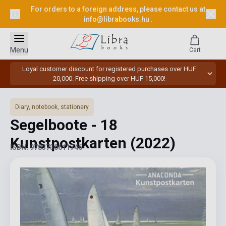
For orders to a foreign address, please contact us at
info@librabooks.hu
.
Menu
Cart
Loyal customer discount for registered purchases over HUF
20,000. Free shipping over HUF 15,000!
Diary, notebook, stationery
Segelboote - 18
Kunstpostkarten
(2022)
ISBN: 9783730611746