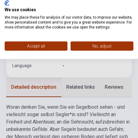
We use cookies
ISBN
9783730611746
We may place these for analysis of our visitor data, to improve our website,
Author
Anaconda Verlag
show personalised content and to give you a great website experience. For
more information about the cookies we use open the settings.
Pages
20
Publisher
ANACONDA VERLAG GMBH
Accept all
No, adjust
Date of publication
2022
Language
-
Detailed description
Related links
Reviews
F
Woran denken Sie, wenn Sie ein Segelboot sehen - und
vielleicht sogar selbst Segler*in sind? Vielleicht an
Freiheit und Abenteuer, an die Sehnsucht, aufzubrechen in
unbekannte Gefilde. Aber Segeln bedeutet auch Gefahr;
der Mensch verlässt den sicheren Boden und liefert sich