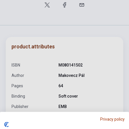
product.attributes
ISBN
M080141502
Author
Makovecz Pál
Pages
64
Binding
Soft cover
Publisher
EMB
Date of publication
1997
Privacy policy
Format
Sheet Music