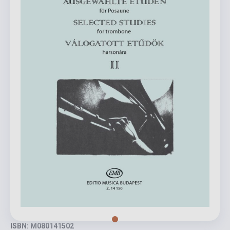
ISBN: M080141502