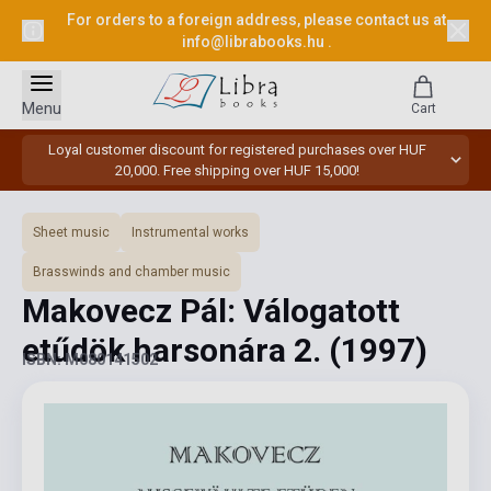
For orders to a foreign address, please contact us at
info@librabooks.hu
.
Menu
Cart
Loyal customer discount for registered purchases over HUF
20,000. Free shipping over HUF 15,000!
Sheet music
Instrumental works
Brasswinds and chamber music
Makovecz Pál: Válogatott
etűdök harsonára 2.
(1997)
ISBN: M080141502