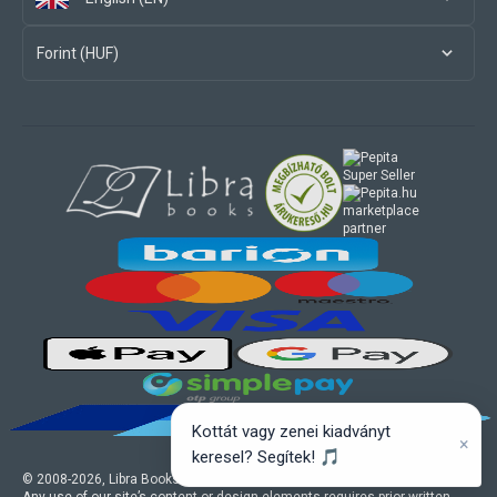
Forint (HUF)
marketplace
partner
Kottát vagy zenei kiadványt
×
keresel? Segítek! 🎵
© 2008-
2026
, Libra Books Ltd. All rights reserved.
Any use of our site’s content or design elements requires prior written