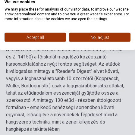
We use cookies
Language
-
We may place these for analysis of our visitor data, to improve our website,
show personalised content and to give you a great website experience. For
more information about the cookies we use open the settings.
Detailed description
Related links
Reviews
F
Accept all
No, adjust
A Makovecz Pál szerkesztette két etűdkötet (Z. 14143
és Z. 14150) a főiskolát megelőző középszintű
harsonaoktatáshoz nyújt fontos segítséget. Az etűdök
kiválogatása mintegy a "Reader's Digest" elvet követi,
vagyis a leghasználatosabb 10 szerzőtől (Kopprasch,
Müller, Bordogni stb.) csak a leggyakrabban játszottakat,
tehát az etűdirodalom esszenciáját gyűjtötte össze a
szerkesztő. A mintegy 130 etűd - részben átdolgozott
formában - emelkedő nehézségi sorrendben követi
egymást, elősegítve a növendékek fejlődését mind a
hangszeres technika, mint a zenei kifejezés és
hangképzés tekintetében.