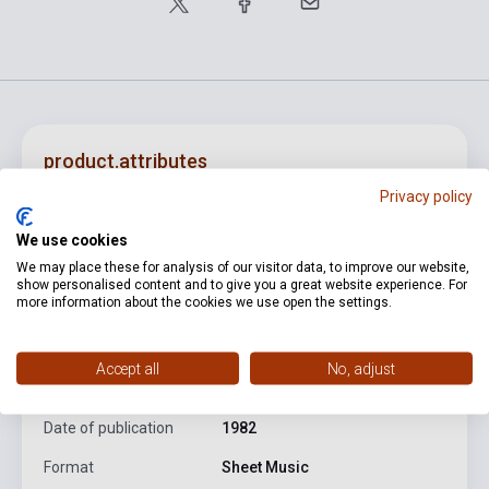
product.attributes
Privacy policy
ISBN
M080088593
We use cookies
We may place these for analysis of our visitor data, to improve our website,
Author
Liszt Ferenc
show personalised content and to give you a great website experience. For
more information about the cookies we use open the settings.
Pages
192
Binding
Soft cover
Accept all
No, adjust
Publisher
EMB
Date of publication
1982
Format
Sheet Music