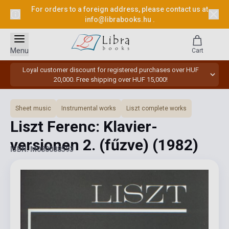
For orders to a foreign address, please contact us at
info@librabooks.hu
.
Menu
Cart
Loyal customer discount for registered purchases over HUF
20,000. Free shipping over HUF 15,000!
Sheet music
Instrumental works
Liszt complete works
Liszt Ferenc: Klavier-
versionen 2. (fűzve)
(1982)
ISBN: M080088593