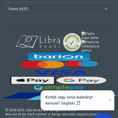
Forint (HUF)
marketplace
partner
Kottát vagy zenei kiadványt
×
keresel? Segítek! 🎵
© 2008-
2026
, Libra Books Ltd. All rights reserved.
Any use of our site’s content or design elements requires prior written