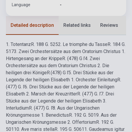
Language
-
Detailed description
Related links
Reviews
F
1.
Totentanz
R. 188 G. 525
2.
Le triomphe du Tasse
R. 184 G.
517
3.
Zwei Orchestersätze aus dem Oratorium Christus 1.
Hirtengesang an der Krippe
R. (478) G ľ
4.
Zwei
Orchestersätze aus dem Oratorium Christus 2. Die
heiligen drei Könige
R.(478) G ľ
5.
Drei Stücke aus der
Legende der heiligen Elisabeth 1. Orchester Einleitung
R.
(477) G. ľ
6.
Drei Stücke aus der Legende der heiligen
Elisabeth 2. Marsch der Kreuzritter
R. (477) G. ľ
7.
Drei
Stücke aus der Legende der heiligen Elisabeth 3.
Interludium
R. (477) G. ľ
8.
Aus der Ungarischen
Krönungsmesse 1. Benedictus
R. 192 G. 501
9.
Aus der
Ungarischen Krönungsmesse 2. Offertorium
R. 192 G.
501
10.
Ave maris stella
R. 195 G. 506
11.
Gaudeamus igitur