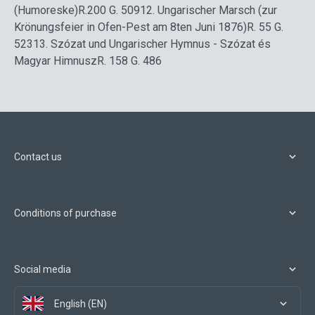
(Humoreske)
R.200 G. 509
12.
Ungarischer Marsch (zur
Krönungsfeier in Ofen-Pest am 8ten Juni 1876)
R. 55 G.
523
13.
Szózat und Ungarischer Hymnus - Szózat és
Magyar Himnusz
R. 158 G. 486
Contact us
Conditions of purchase
Social media
English (EN)