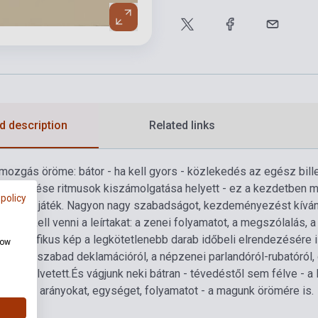
d description
Related links
mozgás öröme: bátor - ha kell gyors - közlekedés az egész bill
ikeresése ritmusok kiszámolgatása helyett - ez a kezdetben mé
 policy
A játék - játék. Nagyon nagy szabadságot, kezdeményezést kíván
olyan kell venni a leírtakat: a zenei folyamatot, a megszólalás,
a. A grafikus kép a legkötetlenebb darab időbeli elrendezésére i
how
nket a szabad deklamációról, a népzenei parlandóról-rubatóról, g
ha is felvetett.
És vágjunk neki bátran - tévedéstől sem félve - 
vényes arányokat, egységet, folyamatot - a magunk örömére is.