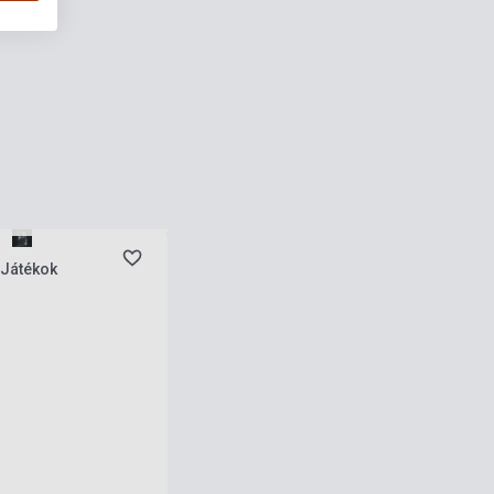
 stock, expected back in
s
 Játékok