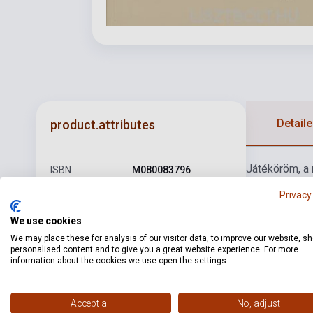
Detaile
product.attributes
Játéköröm, a 
ISBN
M080083796
körülményes k
Author
Kurtág György
Privacy
gyűjteményt.
halálosan kom
Pages
84
We use cookies
hatni magunkr
We may place these for analysis of our visitor data, to improve our website, s
Binding
Soft cover
personalised content and to give you a great website experience. For more
eleven emlékü
information about the cookies we use open the settings.
gyakorlat vala
Publisher
EMB
teremtsünk ér
Date of
1979
Accept all
No, adjust
publication