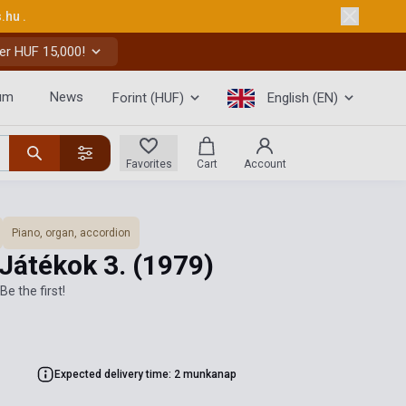
s.hu
.
er HUF 15,000!
um
News
Forint (HUF)
English (EN)
Favorites
Cart
Account
Piano, organ, accordion
 Játékok 3.
(1979)
Be the first!
Expected delivery time: 2 munkanap