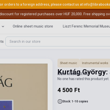
or orders to a foreign address, please contact us at
info@librabook
iscount for registered purchases over HUF 20,000. Free shipping ov
Online sheet music store
Liszt Ferenc Memorial Muse
cts
Sheet music
Instrumental works
Kurtág György:
ISBN: M080083796
No one has rated this product yet. 
4 500 Ft
Stock: 1-10 copies