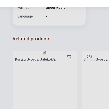
Format
Sheet Music
Language
-
Related products
currently out of
Stock: 1-10 copies
stock: 2-3 week
25%
Kurtág György: Játékok 8.
Kurtág György: