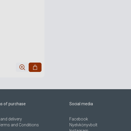
ns of purchase
Social media
and delivery
Facebook
Terms and Conditions
Nyelvkönyvbolt
Instagram