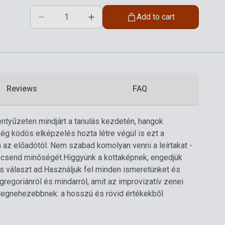
Add to cart
Reviews
FAQ
entyűzeten mindjárt a tanulás kezdetén, hangok
g ködös elképzelés hozta létre végül is ezt a
 az előadótól. Nem szabad komolyan venni a leírtakat -
 a csend minőségét.
Higgyünk a kottaképnek, engedjük
s választ ad.
Használjuk fel minden ismeretünket és
regoriánról és mindarról, amit az improvizatív zenei
a legnehezebbnek: a hosszú és rövid értékekből