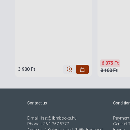
6 075 Ft
3 900 Ft
8 100 Ft
Contact us
Conditio
E-mail:
liszt@librabooks.hu
Payment 
Phone:
+36 1 267 5777
General 
Address:
4 Kölcsey street, 1085, Budapest,
Imprint