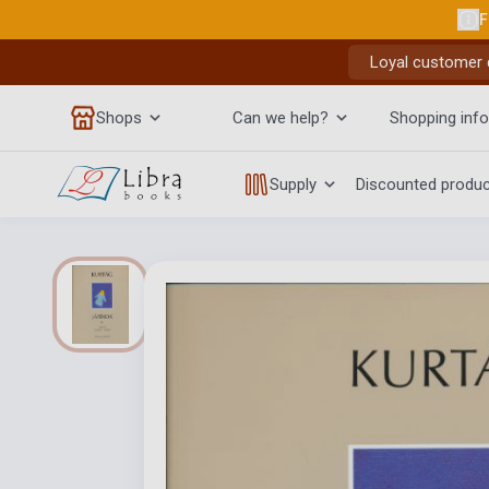
F
Loyal customer d
Shops
Can we help?
Shopping info
Supply
Discounted produ