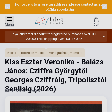
For orders to a foreign address, please contact us at
info@librabooks.hu
.
Menu
Cart
Loyal customer discount for registered purchases over HUF
20,000. Free shipping over HUF 15,000!
Books
Books on music
Monographies, memoirs
Kiss Eszter Veronika - Balázs
János: Cziffra Györgytől
Georges Cziffráig, Tripolisztól
Senlisig
(2026)
ISBN: 9789633494097