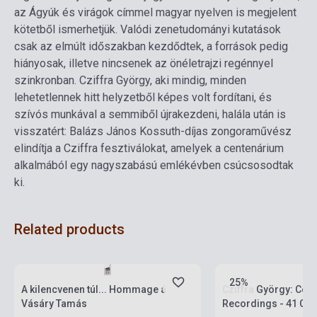
az Ágyúk és virágok címmel magyar nyelven is megjelent
kötetből ismerhetjük. Valódi zenetudományi kutatások
csak az elmúlt időszakban kezdődtek, a források pedig
hiányosak, illetve nincsenek az önéletrajzi regénnyel
szinkronban. Cziffra György, aki mindig, minden
lehetetlennek hitt helyzetből képes volt fordítani, és
szívós munkával a semmiből újrakezdeni, halála után is
visszatért: Balázs János Kossuth-díjas zongoraművész
elindítja a Cziffra fesztiválokat, amelyek a centenárium
alkalmából egy nagyszabású emlékévben csúcsosodtak
ki.
Related products
Stock: 1-10 copies
Stock: 1-10 copies
25%
A kilencvenen túl... Hommage á
Cziffra György: Com
Vásáry Tamás
Recordings - 41 CD