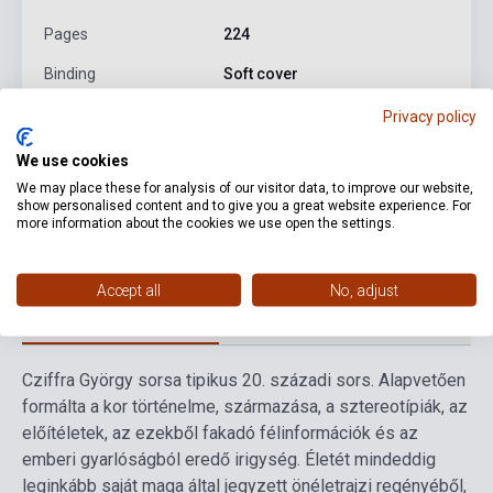
Pages
224
Binding
Soft cover
Publisher
HOLNAP KIADÓ
Privacy policy
Date of publication
2026
We use cookies
We may place these for analysis of our visitor data, to improve our website,
Format
Book
show personalised content and to give you a great website experience. For
more information about the cookies we use open the settings.
Language
Hungarian
Accept all
No, adjust
Detailed description
Related links
Reviews
F
Cziffra György sorsa tipikus 20. századi sors. Alapvetően
formálta a kor történelme, származása, a sztereotípiák, az
előítéletek, az ezekből fakadó félinformációk és az
emberi gyarlóságból eredő irigység. Életét mindeddig
leginkább saját maga által jegyzett önéletrajzi regényéből,