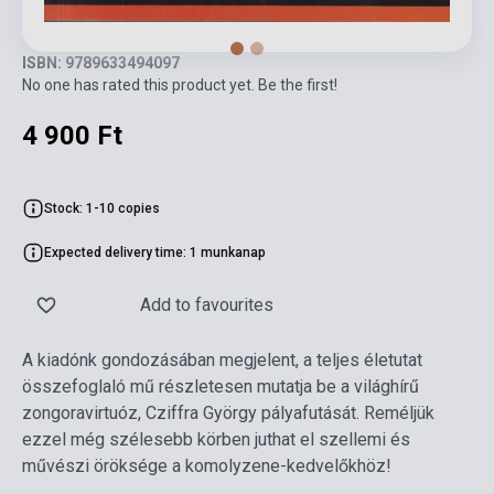
ISBN: 9789633494097
No one has rated this product yet. Be the first!
4 900 Ft
Stock: 1-10 copies
Expected delivery time: 1 munkanap
Add to favourites
A kiadónk gondozásában megjelent, a teljes életutat
összefoglaló mű részletesen mutatja be a világhírű
zongoravirtuóz, Cziffra György pályafutását. Reméljük
ezzel még szélesebb körben juthat el szellemi és
művészi öröksége a komolyzene-kedvelőkhöz!