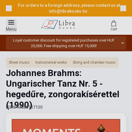
For orders to a foreign address, please contact us at
info@librabooks.hu
.
Menu
Cart
Loyal customer discount for registered purchases over HUF
20,000. Free shipping over HUF 15,000!
Sheet music
Instrumental works
String and chamber music
Johannes Brahms:
Ungarischer Tanz Nr. 5 -
hegedűre, zongorakísérettel
(1990)
ISBN: M080137130