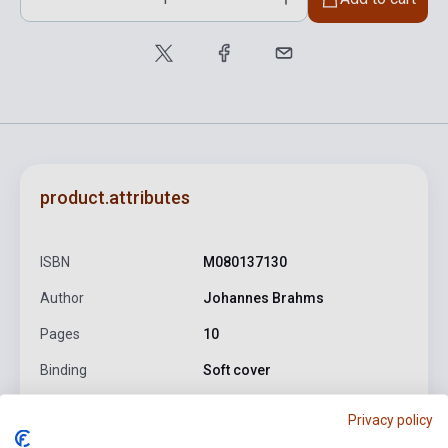
product.attributes
ISBN
M080137130
Author
Johannes Brahms
Pages
10
Binding
Soft cover
Publisher
EMB
Privacy policy
Date of publication
1990