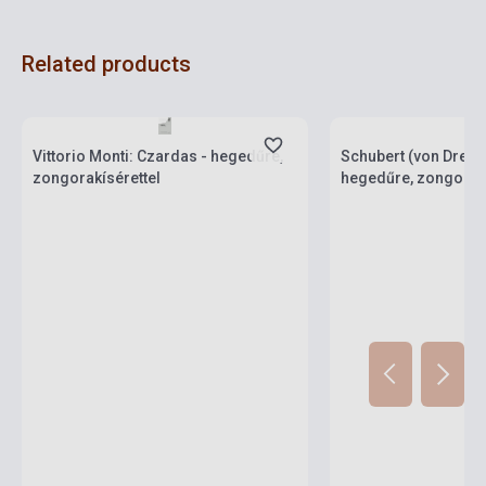
Related products
Stock: 1-10 copies
Stock: 1-10 copies
Vittorio Monti: Czardas - hegedűre,
Schubert (von Dresd
zongorakísérettel
hegedűre, zongorakí