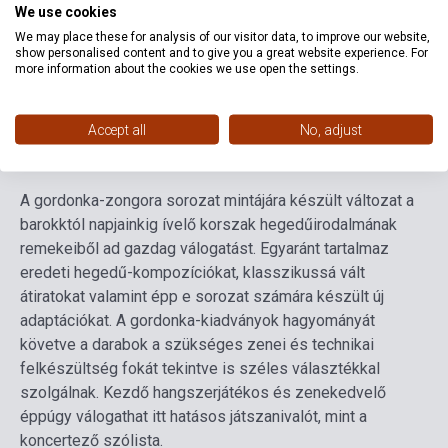
We use cookies
Format
Sheet Music
We may place these for analysis of our visitor data, to improve our website,
show personalised content and to give you a great website experience. For
Language
-
more information about the cookies we use open the settings.
Accept all
No, adjust
Detailed description
Related links
Reviews
F
A gordonka-zongora sorozat mintájára készült változat a
barokktól napjainkig ívelő korszak hegedűirodalmának
remekeiből ad gazdag válogatást. Egyaránt tartalmaz
eredeti hegedű-kompozíciókat, klasszikussá vált
átiratokat valamint épp e sorozat számára készült új
adaptációkat. A gordonka-kiadványok hagyományát
követve a darabok a szükséges zenei és technikai
felkészültség fokát tekintve is széles választékkal
szolgálnak. Kezdő hangszerjátékos és zenekedvelő
éppúgy válogathat itt hatásos játszanivalót, mint a
koncertező szólista.