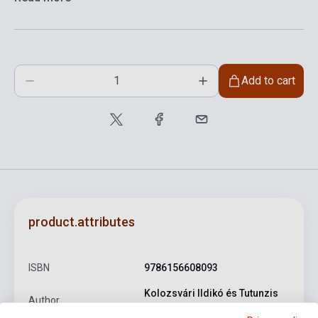
Add to cart
product.attributes
ISBN
9786156608093
Kolozsvári Ildikó és Tutunzis
Author
István