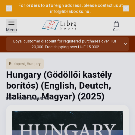
For orders to a foreign address, please contact us at
info@librabooks.hu
.
Menu
Cart
Loyal customer discount for registered purchases over HUF
20,000. Free shipping over HUF 15,000!
Budapest, Hungary
Hungary (Gödöllői kastély
borítós) (English, Deutch,
Italiano, Magyar)
(2025)
ISBN: 9786156608093