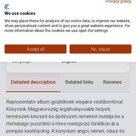
Privacy policy
Pages
168
We use cookies
Binding
Hard cover
We may place these for analysis of our visitor data, to improve our website,
show personalised content and to give you a great website experience. For
Publisher
CASTELOART KIADÓ
more information about the cookies we use open the settings.
Date of publication
2025
Accept all
No, adjust
Format
Book
Language
English
Detailed description
Related links
Reviews
F
Reprezentatív album gyűjtőknek elegáns védőborítóval.
Könyvünk Magyarország leglátványosabb helyeit,
természeti kincseit és építészeti remekeit mutatja be a
Hortobágyi pusztától a híres melegvizű fürdőkön át a
pompás kastélyokig. A könyvben angol, német, olasz és