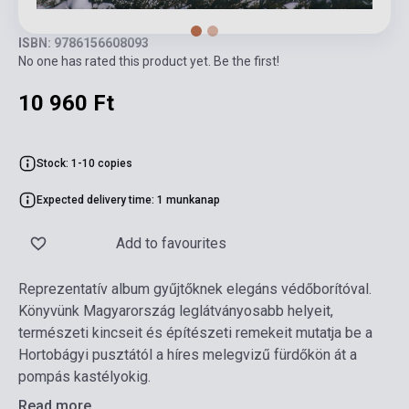
ISBN: 9786156608093
No one has rated this product yet. Be the first!
10 960 Ft
Stock: 1-10 copies
Expected delivery time: 1 munkanap
Add to favourites
Reprezentatív album gyűjtőknek elegáns védőborítóval.
Könyvünk Magyarország leglátványosabb helyeit,
természeti kincseit és építészeti remekeit mutatja be a
Hortobágyi pusztától a híres melegvizű fürdőkön át a
pompás kastélyokig.
Read more