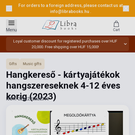
For orders to a foreign address, please contact us at
info@librabooks.hu
.
Menu
Cart
Loyal customer discount for registered purchases over HUF
20,000. Free shipping over HUF 15,000!
Gifts
Music gifts
Hangkereső - kártyajátékok
hangszereseknek 4-12 éves
korig
(2023)
ISBN: 2222222222333