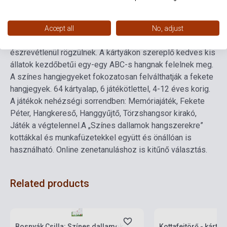
A „Hangkereső” kártyával játszva nemcsak az ABC-s
hangokat jegyzik meg könnyedén a kicsik, de a
Accept all
No, adjust
zongorabillentyűk, furulya-, és gitárfogások is
észrevétlenül rögzülnek. A kártyákon szereplő kedves kis
állatok kezdőbetűi egy-egy ABC-s hangnak felelnek meg.
A színes hangjegyeket fokozatosan felválthatják a fekete
hangjegyek. 64 kártyalap, 6 játékötlettel, 4-12 éves korig.
A játékok nehézségi sorrendben: Memóriajáték, Fekete
Péter, Hangkereső, Hanggyűjtő, Törzshangsor kirakó,
Játék a végtelennel.
A „Színes dallamok hangszerekre”
kottákkal és munkafüzetekkel együtt és önállóan is
használható. Online zenetanuláshoz is kitűnő választás.
Related products
Stock: 1-10 copies
Stock: 1-10 copies
Bosnyák Csilla: Színes dallamok
Kottafejtörő - kárty