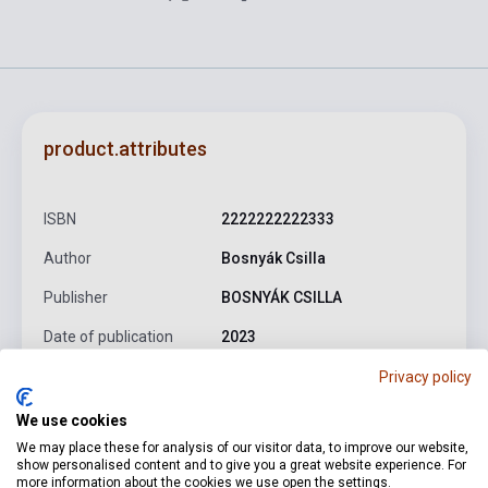
product.attributes
ISBN
2222222222333
Author
Bosnyák Csilla
Publisher
BOSNYÁK CSILLA
Date of publication
2023
Language
-
Privacy policy
We use cookies
We may place these for analysis of our visitor data, to improve our website,
Detailed description
Related links
Reviews
F
show personalised content and to give you a great website experience. For
more information about the cookies we use open the settings.