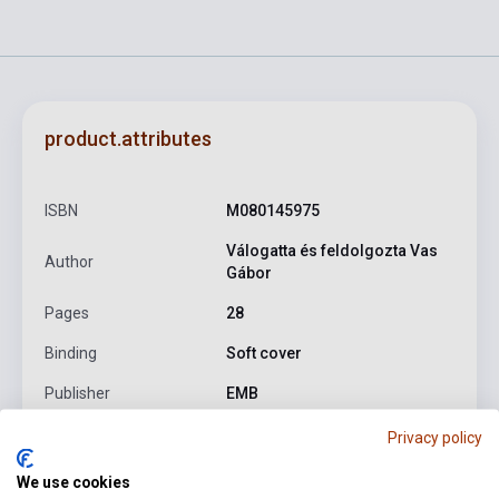
product.attributes
ISBN
M080145975
Válogatta és feldolgozta Vas
Author
Gábor
Pages
28
Binding
Soft cover
Publisher
EMB
Date of publication
2008
Privacy policy
Format
Sheet Music
We use cookies