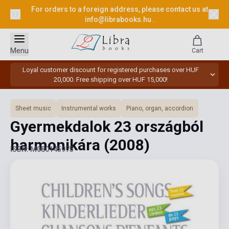
For orders to a foreign address, please contact us at
info@librabooks.hu
.
Menu
Cart
Loyal customer discount for registered purchases over HUF
20,000. Free shipping over HUF 15,000!
Sheet music
Instrumental works
Piano, organ, accordion
Gyermekdalok 23 országból
harmonikára
(2008)
ISBN: M080145975