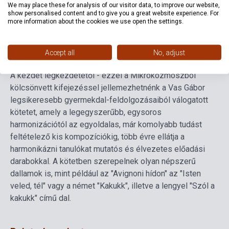
We may place these for analysis of our visitor data, to improve our website,
Language
-
show personalised content and to give you a great website experience. For
more information about the cookies we use open the settings.
Detailed description
Related links
Reviews
F
Accept all
No, adjust
A kezdet legkezdetétől - ezzel a Mikrokozmoszból
kölcsönvett kifejezéssel jellemezhetnénk a Vas Gábor
legsikeresebb gyermekdal-feldolgozásaiból válogatott
kötetet, amely a legegyszerűbb, egysoros
harmonizációtól az egyoldalas, már komolyabb tudást
feltételező kis kompozíciókig, több évre ellátja a
harmonikázni tanulókat mutatós és élvezetes előadási
darabokkal. A kötetben szerepelnek olyan népszerű
dallamok is, mint például az "Avignoni hídon" az "Isten
veled, tél" vagy a német "Kakukk", illetve a lengyel "Szól a
kakukk" című dal.