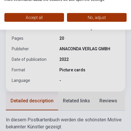
ISBN
9783730611302
Accept all
No, adjust
Author
Anaconda Verlag
Pages
20
Publisher
ANACONDA VERLAG GMBH
Date of publication
2022
Format
Picture cards
Language
-
Detailed description
Related links
Reviews
F
In diesem Postkartenbuch werden die schönsten Motive
bekannter Künstler gezeigt.