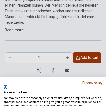
ersten Pflanzen blühen. Der Mensch genießt die helleren
Tage und wirkt euphorischer, wacher und freundlicher.
Manch einer entdeckt Frühlingsgefühle und findet eine
neue Liebe.
Read more
Add to cart
Privacy policy
We use cookies
We may place these for analysis of our visitor data, to improve our website,
show personalised content and to give you a great website experience. For
product.attributes
more information about the cookies we use open the settings.