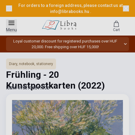
For orders to a foreign address, please contact us at
info@librabooks.hu
.
Menu
Cart
Loyal customer discount for registered purchases over HUF
20,000. Free shipping over HUF 15,000!
Diary, notebook, stationery
Frühling - 20
Kunstpostkarten
(2022)
ISBN: 9783730611302