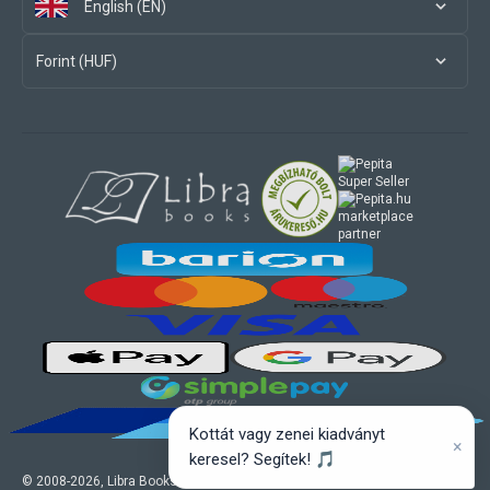
English (EN)
Forint (HUF)
marketplace
partner
Kottát vagy zenei kiadványt
×
keresel? Segítek! 🎵
© 2008-
2026
, Libra Books Ltd. All rights reserved.