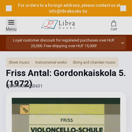
For orders to a foreign address, please contact us at
info@librabooks.hu
.
Menu
Cart
Loyal customer discount for registered purchases over HUF
20,000. Free shipping over HUF 15,000!
Sheet music
Instrumental works
String and chamber music
Friss Antal: Gordonkaiskola 5.
(1972)
ISBN: M080065631