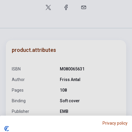
product.attributes
ISBN
M080065631
Author
Friss Antal
Pages
108
Binding
Soft cover
Publisher
EMB
Date of publication
1972
Privacy policy