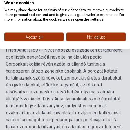
Format
Sheet Music
We use cookies
We may place these for analysis of our visitor data, to improve our website,
Language
-
show personalised content and to give you a great website experience. For
more information about the cookies we use open the settings.
Detailed description
Related links
Reviews
F
Accept all
No, adjust
Friss Antal (1897-1973) hosszú évtizedeken át tanárként
csellisták generációit nevelte, halála után pedig
Gordonkaiskolája révén azóta is állandó tanítója a
hangszeren játszó zeneiskolásoknak. A sorozat kötetei
tartalmaznak szólóműveket, zongorakíséretes darabokat
és gyakorlatokat, etűdöket egyaránt; az öt kötet
elsősorban a zeneiskola első hat évfolyama számára
kínál játszanivalót.
Friss Antal tanároknak szóló útmutatót
is írt mindegyik kiadványhoz, melyekben nemcsak
szakmai tapasztalatait, javaslatait osztja meg kollégáival,
hanem tanúságot tesz pedagógiai ars poeticájáról is: ''a
tanár szeresse tanítványait és a tanítást egész életében''.