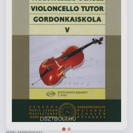
ISBN: M080065631