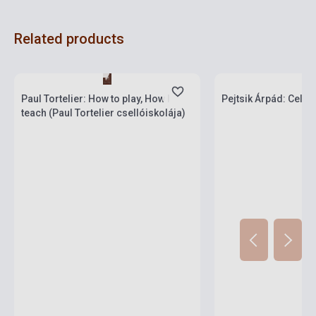
Related products
Stock: 1-10 copies
Stock: 1-10 copies
Paul Tortelier: How to play, How I
Pejtsik Árpád: Cello
teach (Paul Tortelier csellóiskolája)