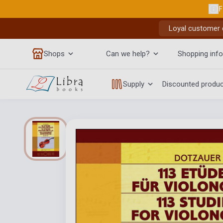
F
Loyal customer d
Shops
Can we help?
Shopping info
Supply
Discounted produ