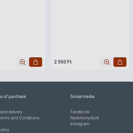
2 550 Ft
ns of purchase
Social media
and delivery
Facebook
Terms and Conditions
Nyelvkönyvbolt
Instagram
olicy