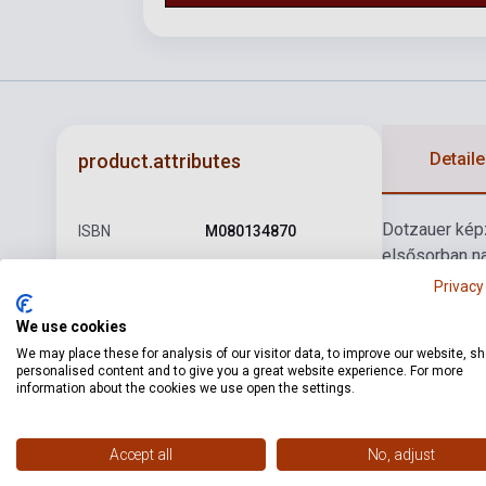
Detaile
product.attributes
Dotzauer képz
ISBN
M080134870
elsősorban na
Author
Friedrich Dotzauer
hatalmas peda
Privacy
egyik legsik
Pages
68
We use cookies
Binding
Soft cover
We may place these for analysis of our visitor data, to improve our website, s
personalised content and to give you a great website experience. For more
Publisher
EMB
information about the cookies we use open the settings.
Date of
1991
publication
Accept all
No, adjust