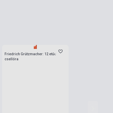
Stock: 1-10 copies
Friedrich Grützmacher: 12 etűd
csellóra