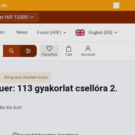
s.hu
.
er HUF 15,000!
um
News
Forint (HUF)
English (EN)
Favorites
Cart
Account
String and chamber music
uer: 113 gyakorlat csellóra 2.
Be the first!