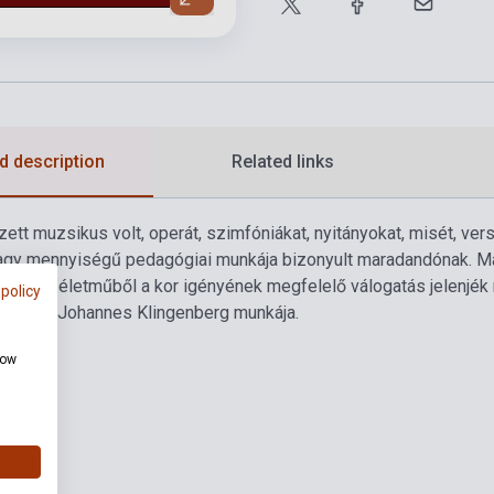
d description
Related links
ett muzsikus volt, operát, szimfóniákat, nyitányokat, misét, 
gy mennyiségű pedagógiai munkája bizonyult maradandónak. Már
gógiai életműből a kor igényének megfelelő válogatás jelenjék m
 policy
eresebb Johannes Klingenberg munkája.
how