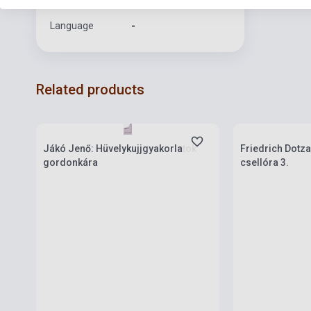
Format
Sheet Music
Language
-
Related products
Stock: 1-10 copies
Stock: 1-10 cop
Jákó Jenő: Hüvelykujjgyakorlatok
Friedrich Dotza
gordonkára
csellóra 3.