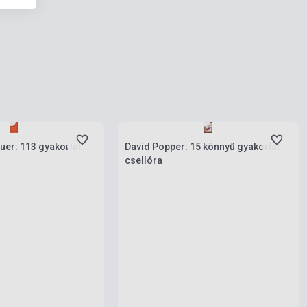
ies
Stock: 1-10 copies
uer: 113 gyakorlat
David Popper: 15 könnyű gyakorlat
csellóra