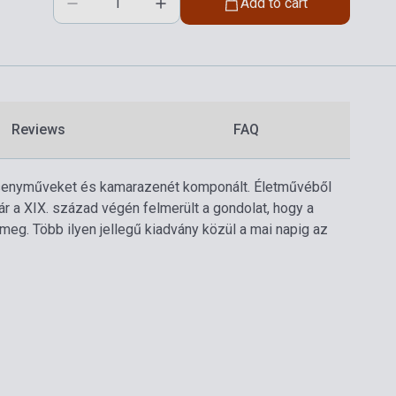
Add to cart
Reviews
FAQ
versenyműveket és kamarazenét komponált. Életművéből
 a XIX. század végén felmerült a gondolat, hogy a
eg. Több ilyen jellegű kiadvány közül a mai napig az