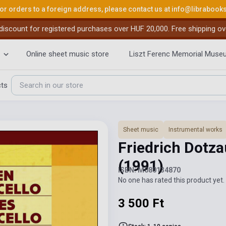
or orders to a foreign address, please contact us at
info@librabook
iscount for registered purchases over HUF 20,000. Free shipping ov
Online sheet music store
Liszt Ferenc Memorial Muse
cts
Sheet music
Instrumental works
Friedrich Dotza
(1991)
ISBN: M080134870
No one has rated this product yet. 
3 500 Ft