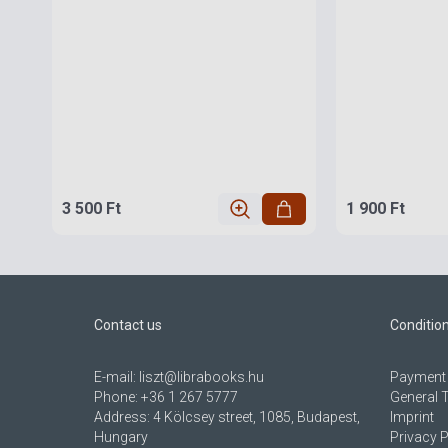
3 500 Ft
1 900 Ft
Contact us
Conditio
E-mail:
liszt@librabooks.hu
Payment 
Phone:
+36 1 267 5777
General 
Address:
4 Kölcsey street, 1085, Budapest,
Imprint
Hungary
Privacy P