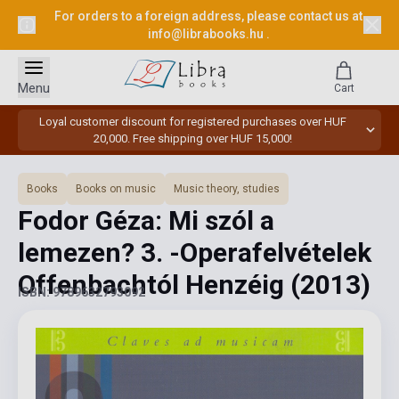
For orders to a foreign address, please contact us at
info@librabooks.hu
.
Menu
Cart
Loyal customer discount for registered purchases over HUF
20,000. Free shipping over HUF 15,000!
Books
Books on music
Music theory, studies
Fodor Géza: Mi szól a
lemezen? 3. -Operafelvételek
Offenbachtól Henzéig
(2013)
ISBN: 9789632793092