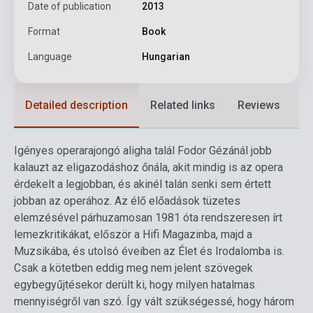
Date of publication
2013
Format
Book
Language
Hungarian
Detailed description
Related links
Reviews
F
Igényes operarajongó aligha talál Fodor Gézánál jobb
kalauzt az eligazodáshoz őnála, akit mindig is az opera
érdekelt a legjobban, és akinél talán senki sem értett
jobban az operához. Az élő előadások tüzetes
elemzésével párhuzamosan 1981 óta rendszeresen írt
lemezkritikákat, először a Hifi Magazinba, majd a
Muzsikába, és utolsó éveiben az Élet és Irodalomba is.
Csak a kötetben eddig meg nem jelent szövegek
egybegyűjtésekor derült ki, hogy milyen hatalmas
mennyiségről van szó. Így vált szükségessé, hogy három