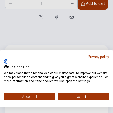
Add to cart
product.attributes
Privacy policy
We use cookies
ISBN
9789632793092
We may place these for analysis of our visitor data, to improve our website,
show personalised content and to give you a great website experience. For
Author
Fodor Géza
more information about the cookies we use open the settings.
Pages
388
Accept all
No, adjust
Binding
Soft cover
Publisher
TYPOTEX KFT