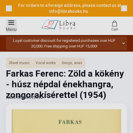
For orders to a foreign address, please contact us at
info@librabooks.hu
.
Menu
Cart
Loyal customer discount for registered purchases over HUF
20,000. Free shipping over HUF 15,000!
Sheet music
Vocal works
Songs, arias
Farkas Ferenc: Zöld a kökény
- húsz népdal énekhangra,
zongorakísérettel
(1954)
ISBN: M080015810