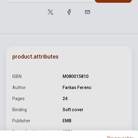
product.attributes
ISBN
M080015810
Author
Farkas Ferenc
Pages
24
Binding
Soft cover
Publisher
EMB
Date of publication
1954