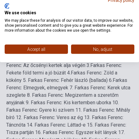
Privacy policy
Format
Sheet Music
We use cookies
Language
-
We may place these for analysis of our visitor data, to improve our website,
show personalised content and to give you a great website experience. For
more information about the cookies we use open the settings.
Detailed description
Related links
Reviews
F
Accept all
No, adjust
Tartalomjegyzék
1. Farkas Ferenc: Esett a hó
2. Farkas
Ferenc: Az őcsényi kertek alja végén
3.Farkas Ferenc:
Fekete föld termi a jó búzát
4.Farkas Ferenc: Zöld a
kökény
5. Farkas Ferenc: Fehér lászló (ballada)
6.Farkas
Ferenc: Elmegyek, elmegyek
7. Farkas Ferenc: Kerek utca
szeglete
8. Farkas Ferenc: Megizentem a szeretőm
anyjának
9. Farkas Ferenc: Kis kertemben uborka
10.
Farkas Ferenc: Gyere ki szívem
11. Farkas Ferenc: Mihály
bíró
12. Farkas Ferenc: Veres az ég
13. Farkas Ferenc:
Táncnóta
14. Farkas Ferenc: Láttad-e
15. Farkas Ferenc:
Tisza partján
16. Farkas Ferenc: Egyszer két lányok
17.