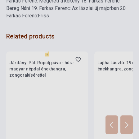
Farkas Ferenc: Megérett a kökény
18. Farkas Ferenc:
Bereg Náni
19. Farkas Ferenc: Az lászlai új majorban
20.
Farkas Ferenc:Friss
Related products
Stock: 1-10 copies
Stock: 1-10 copies
Járdányi Pál: Röpülj páva - húsz
Lajtha László: 19 m
magyar népdal énekhangra,
énekhangra, zongora
zongorakísérettel