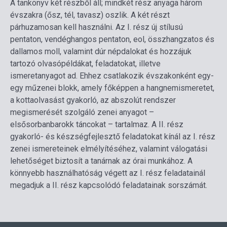
A tankönyv két részből áll; mindkét rész anyaga három
évszakra (ősz, tél, tavasz) oszlik. A két részt
párhuzamosan kell használni. Az I. rész új stílusú
pentaton, vendéghangos pentaton, eol, összhangzatos és
dallamos moll, valamint dúr népdalokat és hozzájuk
tartozó olvasópéldákat, feladatokat, illetve
ismeretanyagot ad. Ehhez csatlakozik évszakonként egy-
egy műzenei blokk, amely főképpen a hangnemismeretet,
a kottaolvasást gyakorló, az abszolút rendszer
megismerését szolgáló zenei anyagot –
elsősorbanbarokk táncokat – tartalmaz. A II. rész
gyakorló- és készségfejlesztő feladatokat kínál az I. rész
zenei ismereteinek elmélyítéséhez, valamint válogatási
lehetőséget biztosít a tanárnak az órai munkához. A
könnyebb használhatóság végett az I. rész feladatainál
megadjuk a II. rész kapcsolódó feladatainak sorszámát.