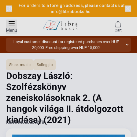
For orders to a foreign address, please contact us at
info@librabooks.hu
.
Menu
Cart
Loyal customer discount for registered purchases over HUF
20,000. Free shipping over HUF 15,000!
Sheet music
Solfeggio
Dobszay László:
Szolfézskönyv
zeneiskolásoknak 2. (A
hangok világa II. átdolgozott
kiadása)
(2021)
ISBN: M080200278