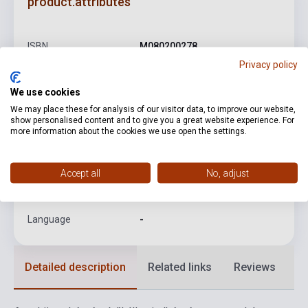
product.attributes
ISBN
M080200278
Privacy policy
Author
Dobszay László
We use cookies
Pages
302
We may place these for analysis of our visitor data, to improve our website,
Binding
Soft cover
show personalised content and to give you a great website experience. For
more information about the cookies we use open the settings.
Publisher
EMB
Date of publication
2021
Accept all
No, adjust
Format
Sheet Music
Language
-
Detailed description
Related links
Reviews
F