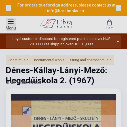
For orders to a foreign address, please contact us at
info@librabooks.hu
.
Menu
Cart
Loyal customer discount for registered purchases over HUF
20,000. Free shipping over HUF 15,000!
Sheet music
Instrumental works
String and chamber music
Dénes-Kállay-Lányi-Mező:
Hegedűiskola 2.
(1967)
ISBN: M080052440