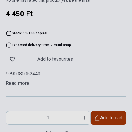
No one has rated this product yet. Be the first!
4 450 Ft
Stock: 11-100 copies
Expected delivery time: 2 munkanap
Add to favourites
9790080052440
Read more
Add to cart