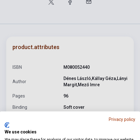
product.attributes
ISBN
M080052440
Dénes László,Kállay Géza,Lányi
Author
Margit,Mező Imre
Pages
96
Binding
Soft cover
Publisher
EMB
Privacy policy
Date of publication
1967
We use cookies
We may place these for analysis of our visitor data, to improve our website,