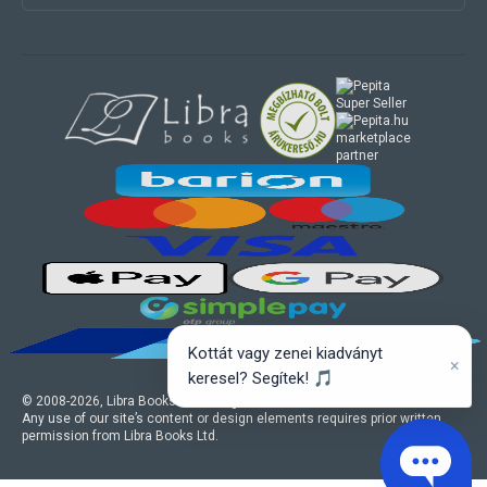
marketplace
partner
Kottát vagy zenei kiadványt
×
keresel? Segítek! 🎵
© 2008-
2026
, Libra Books Ltd. All rights reserved.
Any use of our site’s content or design elements requires prior written
permission from Libra Books Ltd.