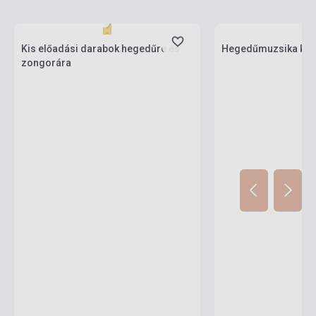
Stock: 1-10 copies
Stock: 1-10 copies
Kis előadási darabok hegedűre és
Hegedűmuzsika kez
zongorára