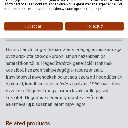
Format
Sheet Music
show personalised content and to give you a great website experience. For
more information about the cookies we use open the settings.
Language
-
Accept all
No, adjust
Detailed description
Related links
Reviews
F
Dénes László hegedűtanári, zenepedagógiai munkássága
évtizedek óta széles körben ismert hazánkban és
határainkon túl is. Hegedűtanárok generációi tanítanak
kottáiból, hasznosítják pedagógiai tapasztalatait.
Irányításával növendékek sokasága szerzett hegedűtanári
diplomát, került tanári és művészi pályára.
1966-ban, ötven
évvel ezelőtt jelent meg a három kiváló kollégájával
készített Hegedűiskola, amely most az évforduló
alkalmával új kiadásban látott napvilágot.
Related products