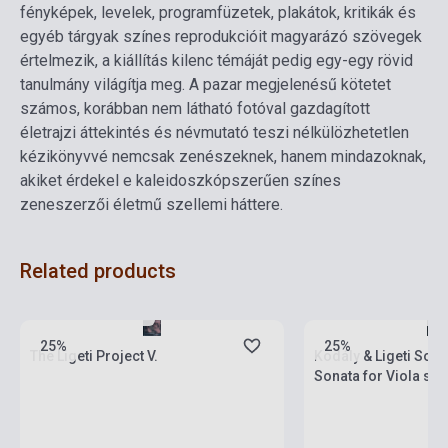
fényképek, levelek, programfüzetek, plakátok, kritikák és
egyéb tárgyak színes reprodukcióit magyarázó szövegek
értelmezik, a kiállítás kilenc témáját pedig egy-egy rövid
tanulmány világítja meg. A pazar megjelenésű kötetet
számos, korábban nem látható fotóval gazdagított
életrajzi áttekintés és névmutató teszi nélkülözhetetlen
kézikönyvvé nemcsak zenészeknek, hanem mindazoknak,
akiket érdekel e kaleidoszkópszerűen színes
zeneszerzői életmű szellemi háttere.
Related products
Stock: 1-10 copies
Stock: 1-10 copies
25%
25%
The Ligeti Project V.
Kodály & Ligeti Sona
Sonata for Viola sol