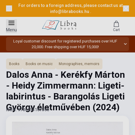
For orders to a foreign address, please contact us at
info@librabooks.hu
.
Menu
Cart
Loyal customer discount for registered purchases over HUF
20,000. Free shipping over HUF 15,000!
Books
Books on music
Monographies, memoirs
Dalos Anna - Kerékfy Márton
- Heidy Zimmermann: Ligeti-
labirintus - Barangolás Ligeti
György életművében
(2024)
ISBN: 9786155167560