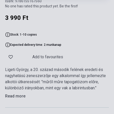
ISBN: 9786155167560
No one has rated this product yet. Be the first!
3 990 Ft
Stock: 1-10 copies
Expected delivery time: 2 munkanap
Add to favourites
Ligeti György, a 20. század második felének eredeti és
nagyhatású zeneszerzője egy alkalommal így jellemezte
alkotói útkeresését: "műről műre tapogatózom előre,
különböző irányokban, mint egy vak a labirintusban."
Read more