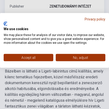
Publisher
ZENETUDOMÁNYI INTÉZET
Date of publication
2024
Privacy policy
Format
Book
We use cookies
Language
Hungarian
We may place these for analysis of our visitor data, to improve our website,
show personalised content and to give you a great website experience. For
more information about the cookies we use open the settings.
Detailed description
Related links
Reviews
F
Accept all
No, adjust
Születésének centenáriumán, 2023-ban Budapesten és
Bázelben is látható a Ligeti-labirintus című kiállítás, amely
kilenc tematikus fejezetben, közel másfélszáz eredeti
dokumentumon keresztül nyújt bepillantást a zeneszerző
alkotói habitusába, elgondolásaiba és eredményeibe. A
kiállítás egyidejűleg három változatban - magyarul, angolul
és németül - megjelenő katalógusa elmélyülésre hív Ligeti
fantasztikus zenei világában: a tárlaton látható kéziratok,