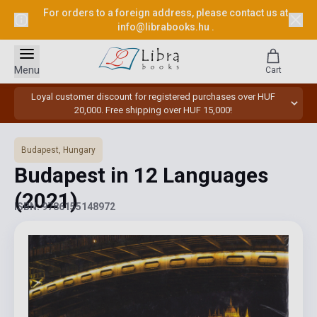
For orders to a foreign address, please contact us at
info@librabooks.hu
.
Menu
Cart
Loyal customer discount for registered purchases over HUF
20,000. Free shipping over HUF 15,000!
Budapest, Hungary
Budapest in 12 Languages
(2021)
ISBN: 9786155148972