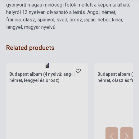
gyönyörű magas minőségi fotók mellett a képen található
helyről 12 nyelven olvasható a leírás. Angol, német,
francia, olasz, spanyol, svéd, orosz, japán, héber, kínai,
lengyel, magyar nyelvű.
Related products
Stock: 1-10 copies
Stock: 1-10 copies
Budapest album (4 nyelvű: angol,
Budapest album (4 n
német, lengyel és orosz)
német, olasz és fran