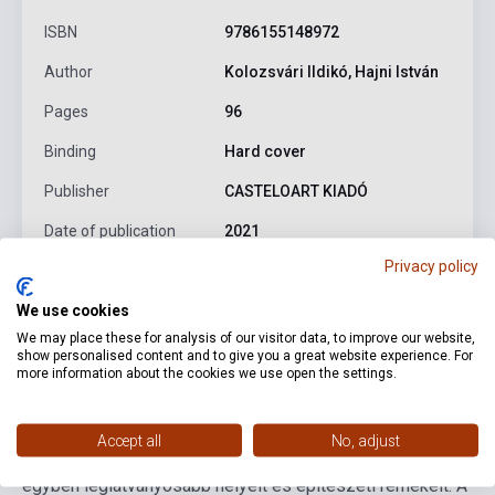
ISBN
9786155148972
Author
Kolozsvári Ildikó, Hajni István
Pages
96
Binding
Hard cover
Publisher
CASTELOART KIADÓ
Date of publication
2021
Privacy policy
Format
Book
We use cookies
Language
English
We may place these for analysis of our visitor data, to improve our website,
show personalised content and to give you a great website experience. For
more information about the cookies we use open the settings.
Detailed description
Related links
Reviews
F
Accept all
No, adjust
Ez az exkluzív album bemutatja Budapest lenyűgöző és
egyben leglátványosabb helyeit és építészeti remekeit. A