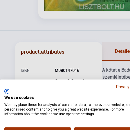
Detaile
product.attributes
A kötet előad
ISBN
M080147016
szemléletébe
Összeállította és
születtek. N
Author
közreadja Lakos
Privacy
zongoraművés
Ágnes
We use cookies
Pages
52
We may place these for analysis of our visitor data, to improve our website, s
personalised content and to give you a great website experience. For more
Binding
Soft cover
information about the cookies we use open the settings.
Publisher
EMB