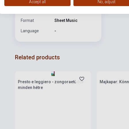
Accept all
No, adjust
Date of
2010
publication
Format
Sheet Music
Language
-
Related products
Stock: 1-10 copies
Stock: 1-10 cop
Presto e leggiero - zongoraetűdök
Majkapar: Kön
minden hétre