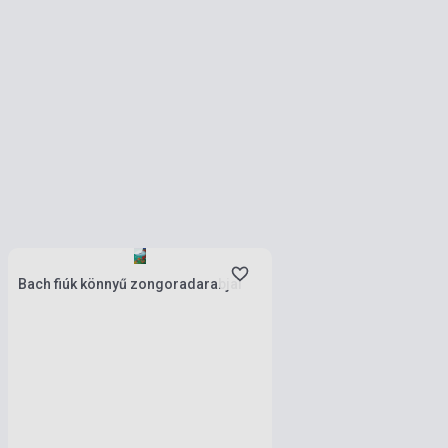
Stock: 1-10 copies
Bach fiúk könnyű zongoradarabjai