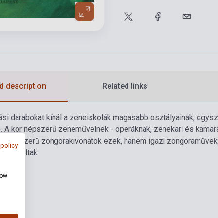
d description
Related links
ási darabokat kínál a zeneiskolák magasabb osztályainak, egys
. A kor népszerű zeneműveinek - operáknak, zenekari és kamar
em egyszerű zongorakivonatok ezek, hanem igazi zongoraművek,
 policy
zei voltak.
how