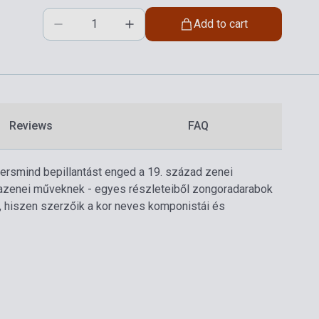
Add to cart
Reviews
FAQ
zersmind bepillantást enged a 19. század zenei
azenei műveknek - egyes részleteiből zongoradarabok
 hiszen szerzőik a kor neves komponistái és