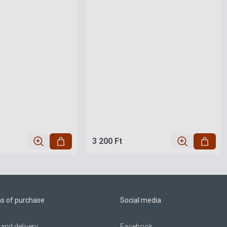
3 200 Ft
ns of purchase
Social media
and delivery
Facebook