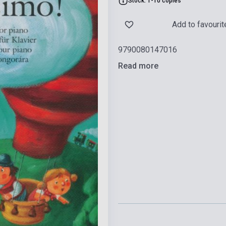
Stock: 1-10 copies
Add to favourit
9790080147016
Read more