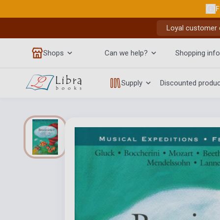
F
Loyal customer d
Shops
Can we help?
Shopping info
Supply
Discounted produ