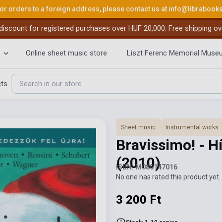
or orders to a foreign address, please contact us at
info@librabook
iscount for registered purchases over HUF 20,000. Free shipping ov
Online sheet music store
Liszt Ferenc Memorial Muse
cts
Sheet music
Instrumental works
Bravissimo! - H
(2010)
ISBN: M080147016
No one has rated this product yet. 
3 200 Ft