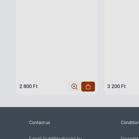
2 800 Ft
3 200 Ft
Contact us
Conditio
E-mail:
liszt@librabooks.hu
Payment 