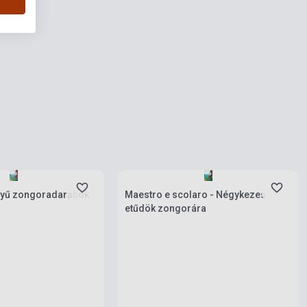
ies
Stock: 1-10 copies
nyű zongoradarabok
Maestro e scolaro - Négykezes
etűdök zongorára