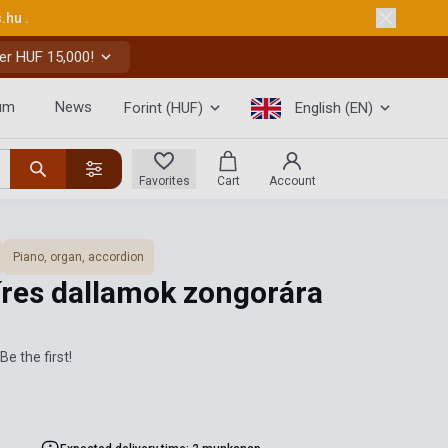
s.hu
.
er HUF 15,000!
um
News
Forint (HUF)
English (EN)
Favorites
Cart
Account
Piano, organ, accordion
íres dallamok zongorára
Be the first!