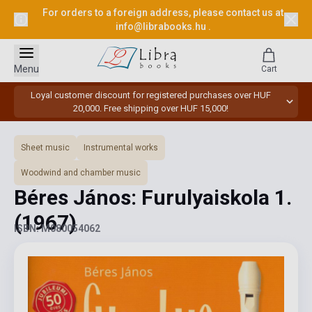
For orders to a foreign address, please contact us at
info@librabooks.hu
.
Menu
Cart
Loyal customer discount for registered purchases over HUF
20,000. Free shipping over HUF 15,000!
Sheet music
Instrumental works
Woodwind and chamber music
Béres János: Furulyaiskola 1.
(1967)
ISBN: M080054062