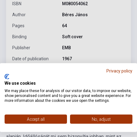
ISBN
M080054062
Author
Béres János
Pages
64
Binding
Soft cover
Publisher
EMB
Date of publication
1967
Format
Sheet Music
Privacy policy
Language
-
We use cookies
We may place these for analysis of our visitor data, to improve our website,
show personalised content and to give you a great website experience. For
more information about the cookies we use open the settings.
Detailed description
Related links
Reviews
F
Accept all
No, adjust
'...Ez a furulyaiskola 1965-ben készült, a magyar
zeneoktatási módszer (Kodály-módszer) irányelvei
alapján. Időállóságát mi sem bizonyítja jobban, mint az,