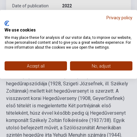
Date of publication
2022
Format
Book
Privacy policy
Language
Hungarian
We use cookies
We may place these for analysis of our visitor data, to improve our website,
show personalised content and to give you a great website experience. For
more information about the cookies we use open the settings.
Detailed description
Related links
Reviews
F
Accept all
No, adjust
Fiatalkori alkotásaitól eltekintve két hegedű-zongora
szonátája (1921, 1922 Arányi Jellynek) és két
hegedűrapszódiája (1928, Szigeti Józsefnek, ill. Székely
Zoltánnak) mellett két hegedűversenyt is szerzett. A
visszavont korai Hegedűverseny (1908, GeyerStefinek)
első tételét is megjelentette Két portréjának első
tételeként, húsz évvel később pedig új Hegedűversenyt
komponált Székely Zoltán fölkérésére (1937/38). Egyik
utolsó befejezett művét, a Szólószonátát Amerikában
szintén hegedűre írta Yehudi Menuhin számára (1944).