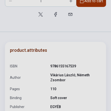
Add to cart
product.attributes
ISBN
9786155167539
Vikárius László; Németh
Author
Zsombor
Pages
110
Binding
Soft cover
Publisher
EGYÉB