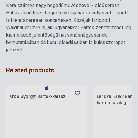
Kora számos nagy hegedűművészével - elsősorban
Hubay Jenő híres hegedűiskolájának neveltjeivel - lépett
föl rendszeresen koncerteken. Közéjük tartozott
Waldbauer Imre is, aki ugyanakkor Bartók zenetörténetileg
kiemelkedő jelentőségű hat vonósnégyesének
bemutatásában és korai előadásaiban is kulcsszerepet
játszott.
Related products
Stock: 1-10 copies
Stock: 1-10 copies
Kroó György: Bartók-kalauz
Lendvai Ernő: Bartó
harmóniavilága