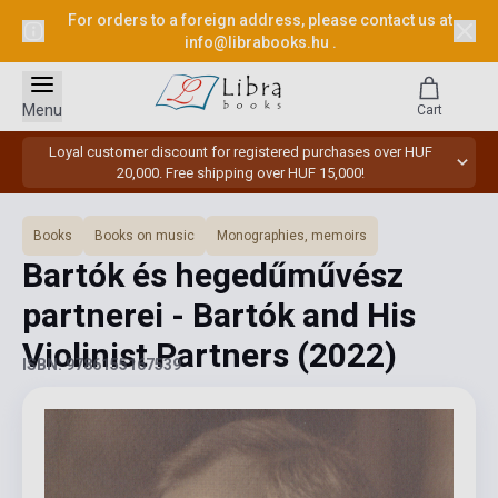
For orders to a foreign address, please contact us at
info@librabooks.hu
.
Menu
Cart
Loyal customer discount for registered purchases over HUF
20,000. Free shipping over HUF 15,000!
Books
Books on music
Monographies, memoirs
Bartók és hegedűművész
partnerei - Bartók and His
Violinist Partners
(2022)
ISBN: 9786155167539