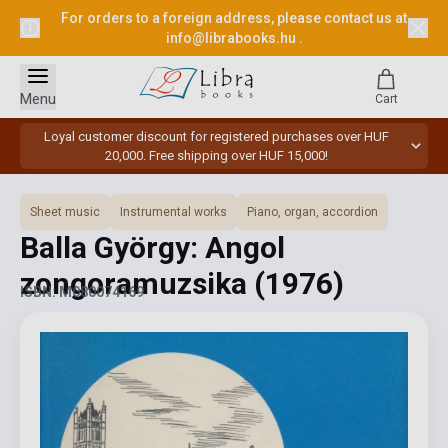
For orders to a foreign address, please contact us at
info@librabooks.hu
.
Menu
Cart
Loyal customer discount for registered purchases over HUF
20,000. Free shipping over HUF 15,000!
Sheet music
Instrumental works
Piano, organ, accordion
Balla György: Angol
zongoramuzsika
(1976)
ISBN: M080074169