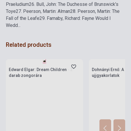
Praeludium
26. Bull, John: The Duchesse of Brunswick's
Toye
27. Peerson, Martin: Alman
28. Peerson, Martin: The
Fall of the Leafe
29. Farnaby, Richard: Fayne Would I
Wedd
...
Related products
Stock: 1-10 copies
Stock: 1-10 copies
Edward Elgar: Dream Children - 2
Dohnányi Ernő: A le
darab zongorára
ujjgyakorlatok