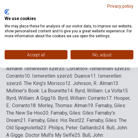
Privacy policy
We use cookies
Detailed description
Related links
Reviews
F
We may place these for analysis of our visitor data, to improve our website,
show personalised content and to give you a great website experience. For
more information about the cookies we use open the settings.
1. Ismeretlen szerző: (Robertsbridge kódex)
2. Aston, H.: A
Hornepype
3. Ismeretlen szerző: A Galyard
4. Ismeretlen
szerző: Muscadin
5. Ismeretlen szerző: The Irishe Ho-
Accept all
No, adjust
Hoane
6. Ismeretlen szerző: Corranto
7. Ismeretlen szerző:
Alman
8. Ismeretlen szerző: Corranto
9. Ismeretlen szerző:
Corranto
10. Ismeretlen szerző: Duance
11. Ismeretlen
szerző: The King's Morisco
12. Johnson, R.: Alman
13.
Mulliner's Book: La Bounette
14. Byrd, William: La Volta
15.
Byrd, William: A Gigg
16. Byrd, William: Corranto
17. Hooper,
E.: Corranto
18. Morley, Thomas: Alman
19. Farnaby, Giles:
The New Sa-Hoo
20. Farnaby, Giles: Giles Farnaby's
Dream
21. Farnaby, Giles: His Rest
22. Farnaby, Giles: The
Old Spagnoletta
23. Philips, Peter: Galliardo
24. Bull, John:
A Gigge. Doctor Mull's My Selfe
25. Bull, John: