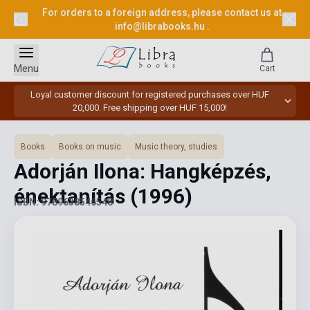
For orders to a foreign address, please contact us at
info@librabooks.hu
.
Menu
Cart
Loyal customer discount for registered purchases over HUF
20,000. Free shipping over HUF 15,000!
Books
Books on music
Music theory, studies
Adorján Ilona: Hangképzés,
énektanítás
(1996)
ISBN: 9789638546548