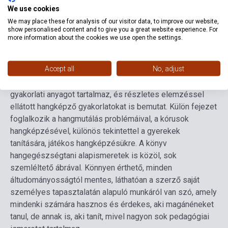
Language
Hungarian
We use cookies
We may place these for analysis of our visitor data, to improve our website,
show personalised content and to give you a great website experience. For
Detailed description
Related links
Reviews
F
more information about the cookies we use open the settings.
Accept all
No, adjust
Ez a könyv egy tapasztalatokban gazdag, hosszú
pedagógiai pálya esszenciája. Részben elméleti, részben
gyakorlati anyagot tartalmaz, és részletes elemzéssel
ellátott hangképző gyakorlatokat is bemutat. Külön fejezet
foglalkozik a hangmutálás problémáival, a kórusok
hangképzésével, különös tekintettel a gyerekek
tanítására, játékos hangképzésükre. A könyv
hangegészségtani alapismeretek is közöl, sok
szemléltető ábrával. Könnyen érthető, minden
áltudományosságtól mentes, láthatóan a szerző saját
személyes tapasztalatán alapuló munkáról van szó, amely
mindenki számára hasznos és érdekes, aki magánéneket
tanul, de annak is, aki tanít, mivel nagyon sok pedagógiai