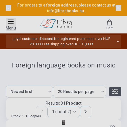
For orders to a foreign address, please contact us at
info@librabooks.hu
.
Menu
Cart
Loyal customer discount for registered purchases over HUF
20,000. Free shipping over HUF 15,000!
Foreign language books on music
Results:
31 Product
1 (Total: 2)
Stock: 1-10 copies