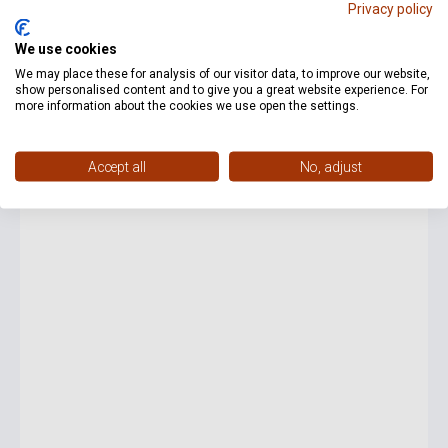
Privacy policy
4 463 Ft
We use cookies
5 950 Ft
We may place these for analysis of our visitor data, to improve our website,
Készlet: 1-10 darab
show personalised content and to give you a great website experience. For
more information about the cookies we use open the settings.
25%
Renée Fleming: Broadway
Accept all
No, adjust