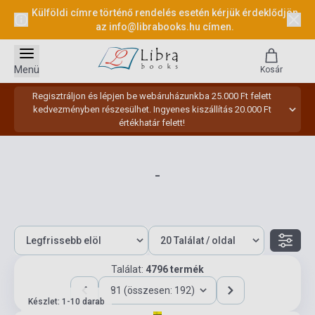
Külföldi címre történő rendelés esetén kérjük érdeklődjön
az
info@librabooks.hu
címen.
Menü
Kosár
Regisztráljon és lépjen be webáruházunkba 25.000 Ft felett
kedvezményben részesülhet. Ingyenes kiszállítás 20.000 Ft
értékhatár felett!
-
Találat:
4796 termék
81 (összesen: 192)
Készlet: 1-10 darab