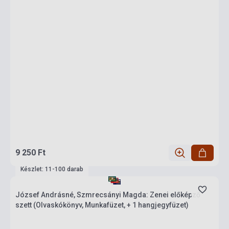
9 250 Ft
Készlet: 11-100 darab
József Andrásné, Szmrecsányi Magda: Zenei előképző
szett (Olvaskókönyv, Munkafüzet, + 1 hangjegyfüzet)