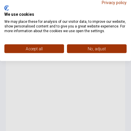
Privacy policy
We use cookies
6 200 Ft
We may place these for analysis of our visitor data, to improve our website,
Készlet: 1-10 darab
show personalised content and to give you a great website experience. For
more information about the cookies we use open the settings.
Papp Lajos: Vidám trombitások - Öt trió trombitákra
Accept all
No, adjust