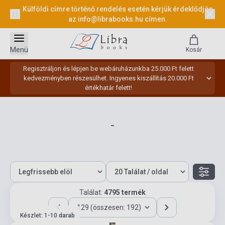
Külföldi címre történő rendelés esetén kérjük érdeklődjön
az
info@librabooks.hu
címen.
Menü
Kosár
Regisztráljon és lépjen be webáruházunkba 25.000 Ft felett
kedvezményben részesülhet. Ingyenes kiszállítás 20.000 Ft
értékhatár felett!
-
Találat:
4795 termék
129 (összesen: 192)
Készlet: 1-10 darab