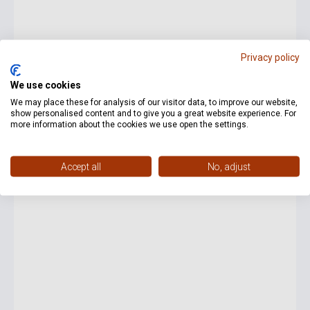
Privacy policy
5 700 Ft
We use cookies
We may place these for analysis of our visitor data, to improve our website,
Készlet: 1-10 darab
show personalised content and to give you a great website experience. For
more information about the cookies we use open the settings.
Whitney Houston: One Wish - The Holiday Album
Accept all
No, adjust