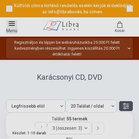
Külföldi címre történő rendelés esetén kérjük érdeklődjön
az
info@librabooks.hu
címen.
Menü
Kosár
Regisztráljon és lépjen be webáruházunkba 25.000 Ft felett
kedvezményben részesülhet. Ingyenes kiszállítás 20.000 Ft
értékhatár felett!
Karácsonyi CD, DVD
Találat:
55 termék
3 (összesen: 3)
Készlet: 1-10 darab