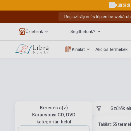
Külföldi
Regisztráljon és lépjen be webáruh
Üzleteink
Segíthetünk?
Kínálat
Akciós termékek
Keresés a(z)
Szűrők el
Karácsonyi CD, DVD
kategórián belül
Találat:
55 termé