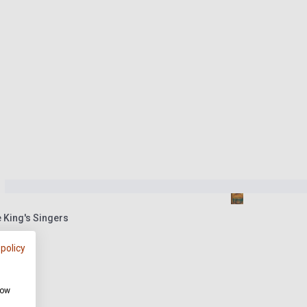
 King's Singers
 policy
how