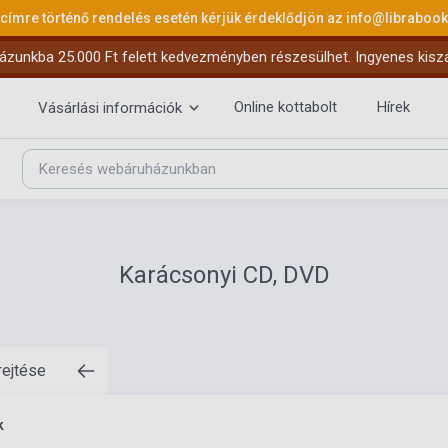
 címre történő rendelés esetén kérjük érdeklődjön az
info@libraboo
ázunkba 25.000 Ft felett kedvezményben részesülhet. Ingyenes kiszáll
Online kottabolt
Hírek
Vásárlási információk
Karácsonyi CD, DVD
rejtése
k