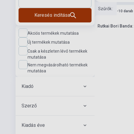
Szűrők
:
Készlet: 1-10 darab
Keresés indítása
Rutkai Bori Banda
Akciós termékek mutatása
Új termékek mutatása
Csak a készleten lévő termékek
mutatása
Nem megvásárolható termékek
mutatása
Kiadó
Szerző
Kiadás éve