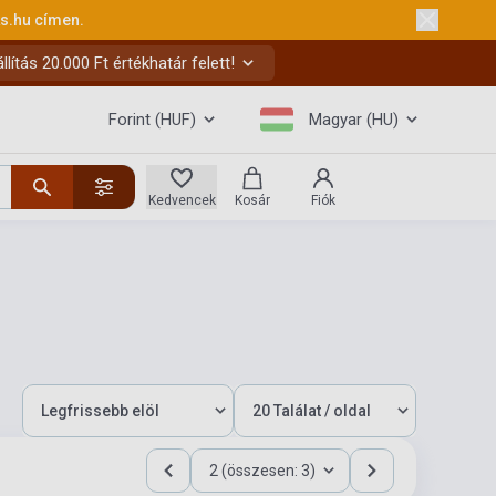
ks.hu
címen.
ítás 20.000 Ft értékhatár felett!
Forint (HUF)
Magyar (HU)
Kedvencek
Kosár
Fiók
2 (összesen: 3)