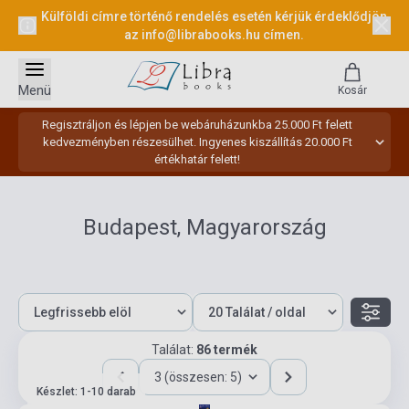
Külföldi címre történő rendelés esetén kérjük érdeklődjön
az
info@librabooks.hu
címen.
Menü
Kosár
Regisztráljon és lépjen be webáruházunkba 25.000 Ft felett
kedvezményben részesülhet. Ingyenes kiszállítás 20.000 Ft
értékhatár felett!
Budapest, Magyarország
Találat:
86 termék
3 (összesen: 5)
Készlet: 1-10 darab